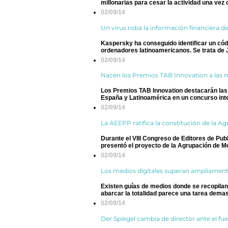
millonarias para cesar la actividad una vez 
02/09/14
Un virus roba la información financiera d
Kaspersky ha conseguido identificar un cód
ordenadores latinoamericanos. Se trata de J
02/09/14
Nacen los Premios TAB Innovation a las m
Los Premios TAB Innovation destacarán las
España y Latinoamérica en un concurso inter
02/09/14
La AEEPP ratifica la constitución de la A
Durante el VIII Congreso de Editores de Pub
presentó el proyecto de la Agrupación de Me
02/09/14
Los medios digitales superan ampliament
Existen guías de medios donde se recopilan 
abarcar la totalidad parece una tarea demasi
02/09/14
Der Spiegel cambia de director ante el fu