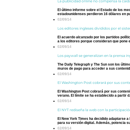
La publicidad online no compensa la caíd
El último informe sobre el Estado de los me
estadounidenses perdieron 16 dólares en pub
02/09/14
Los editores ingleses divididos por el sis
El acuerdo alcanzado por los partidos políti
a los editores porque consideran que pone e.
02/09/14
Los paywall se generalizan en la prensa in
The Daily Telegraph y The Sun son los últim
muros de pago para acceder a sus contenidos
02/09/14
El Washington Post cobrará por sus conte
El Washington Post cobrará por sus contenido
verano. El límite se ha establecido a partir d.
02/09/14
El NYT rediseña la web con la participació
El New York Times ha decidido adaptarse a l
para su versión digital. Además, potencia su 
02/09/14