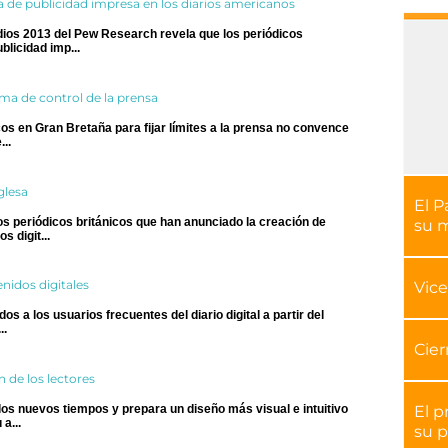
a de publicidad impresa en los diarios americanos
dios 2013 del Pew Research revela que los periódicos
licidad imp...
tema de control de la prensa
cos en Gran Bretaña para fijar límites a la prensa no convence
..
glesa
El P
os periódicos británicos que han anunciado la creación de
su 
 digit...
nidos digitales
Vice
s a los usuarios frecuentes del diario digital a partir del
..
Cier
n de los lectores
El p
os nuevos tiempos y prepara un diseño más visual e intuitivo
a...
su p