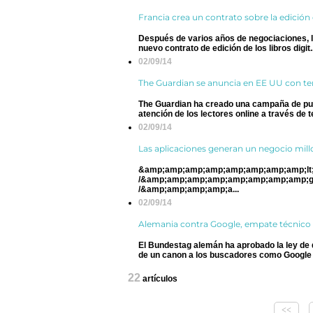
Francia crea un contrato sobre la edición d
Después de varios años de negociaciones, lo
nuevo contrato de edición de los libros digit..
02/09/14
The Guardian se anuncia en EE UU con 
The Guardian ha creado una campaña de publ
atención de los lectores online a través de t
02/09/14
Las aplicaciones generan un negocio mill
&amp;amp;amp;amp;amp;amp;amp;amp;lt;
/&amp;amp;amp;amp;amp;amp;amp;amp;g
/&amp;amp;amp;amp;a...
02/09/14
Alemania contra Google, empate técnico
El Bundestag alemán ha aprobado la ley de 
de un canon a los buscadores como Google 
22
artículos
<<