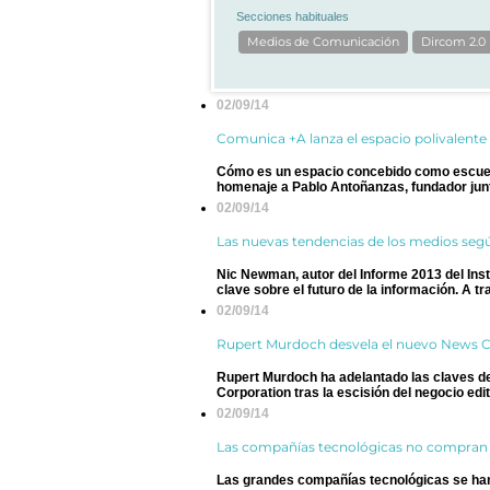
Secciones habituales
Medios de Comunicación
Dircom 2.0
02/09/14
Comunica +A lanza el espacio polivalent
Cómo es un espacio concebido como escuel
homenaje a Pablo Antoñanzas, fundador jun
02/09/14
Las nuevas tendencias de los medios segú
Nic Newman, autor del Informe 2013 del Insti
clave sobre el futuro de la información. A tra.
02/09/14
Rupert Murdoch desvela el nuevo News C
Rupert Murdoch ha adelantado las claves d
Corporation tras la escisión del negocio editor
02/09/14
Las compañías tecnológicas no compran
Las grandes compañías tecnológicas se han 