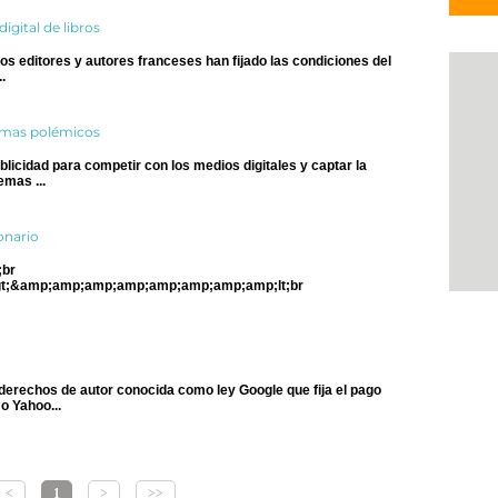
igital de libros
s editores y autores franceses han fijado las condiciones del
.
temas polémicos
icidad para competir con los medios digitales y captar la
emas ...
onario
br
t;&amp;amp;amp;amp;amp;amp;amp;amp;lt;br
derechos de autor conocida como ley Google que fija el pago
o Yahoo...
<
1
>
>>