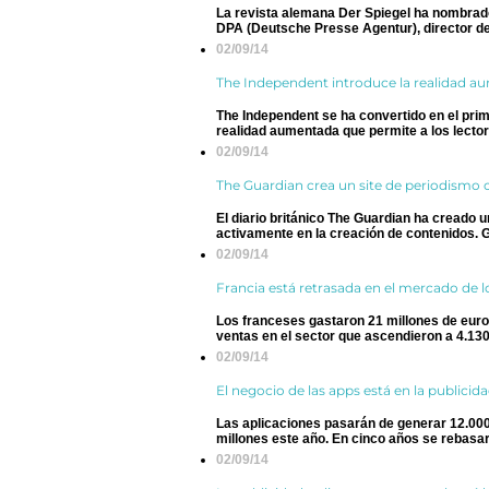
La revista alemana Der Spiegel ha nombrado 
DPA (Deutsche Presse Agentur), director de l
02/09/14
The Independent introduce la realidad a
The Independent se ha convertido en el prim
realidad aumentada que permite a los lectore
02/09/14
The Guardian crea un site de periodismo
El diario británico The Guardian ha creado u
activamente en la creación de contenidos. G
02/09/14
Francia está retrasada en el mercado de 
Los franceses gastaron 21 millones de euros
ventas en el sector que ascendieron a 4.130 
02/09/14
El negocio de las apps está en la publicid
Las aplicaciones pasarán de generar 12.000
millones este año. En cinco años se rebasará 
02/09/14