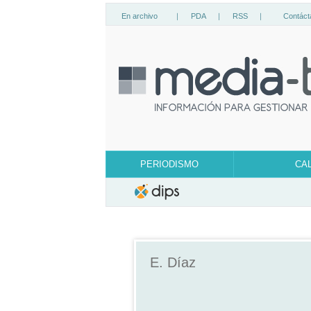
En archivo
|
PDA
|
RSS
|
Contáct
PERIODISMO
CA
E. Díaz