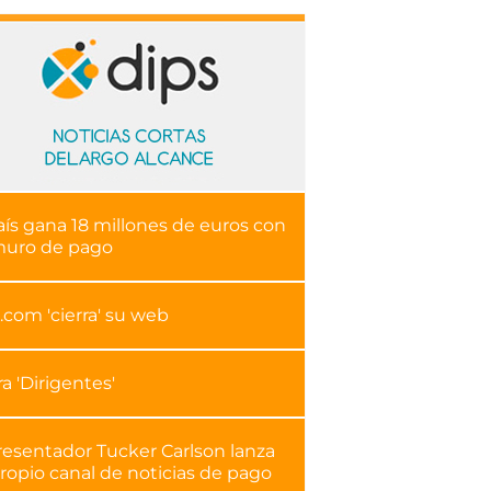
aís gana 18 millones de euros con
muro de pago
.com 'cierra' su web
ra 'Dirigentes'
resentador Tucker Carlson lanza
ropio canal de noticias de pago