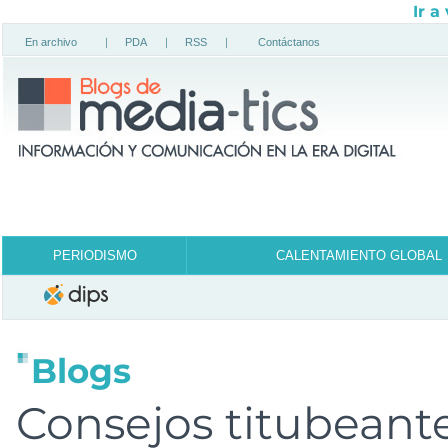
Ir a
En archivo
|
PDA
|
RSS
|
Contáctanos
PERIODISMO
CALENTAMIENTO GLOBAL
Blogs
Consejos titubeant