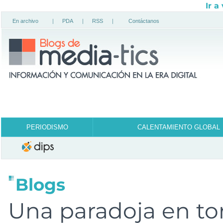
Ir a
En archivo
|
PDA
|
RSS
|
Contáctanos
PERIODISMO
CALENTAMIENTO GLOBAL
Blogs
Una paradoja en tor