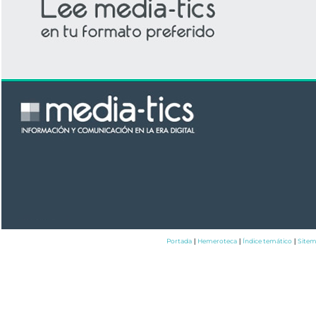
Portada
Hemeroteca
Índice temático
Site
|
|
|