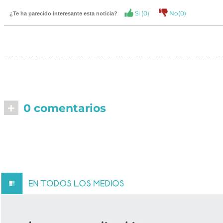
Si (
0
)
No(
0
)
¿Te ha parecido interesante esta noticia?
+
0 comentarios