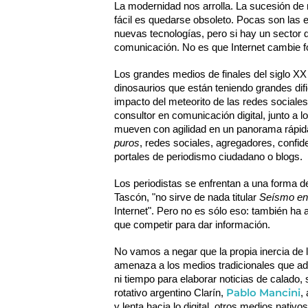
La modernidad nos arrolla. La sucesión de 
fácil es quedarse obsoleto. Pocas son las e
nuevas tecnologías, pero si hay un sector q
comunicación. No es que Internet cambie fo
Los grandes medios de finales del siglo X
dinosaurios que están teniendo grandes difi
impacto del meteorito de las redes social
consultor en comunicación digital, junto a
puros
, redes sociales, agregadores, confide
portales de periodismo ciudadano o blogs.
Los periodistas se enfrentan a una forma d
Tascón, "no sirve de nada titular
 Seísmo en
Internet". Pero no es sólo eso: también ha
que competir para dar información.
No vamos a negar que la propia inercia de las
amenaza a los medios tradicionales que ado
ni tiempo para elaborar noticias de calado,
Pablo Mancini
rotativo argentino Clarín, 
,
y lenta hacia lo digital, otros medios nativ