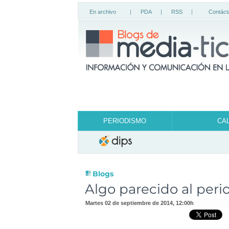
En archivo
|
PDA
|
RSS
|
Contáct
PERIODISMO
CA
Blogs
Algo parecido al per
martes 02 de septiembre de 2014
,
12:00h