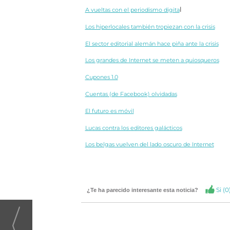
l
A vueltas con el periodismo digita
Los hiperlocales también tropiezan con la crisis
El sector editorial alemán hace piña ante la crisis
Los grandes de Internet se meten a quiosqueros
Cupones 1.0
Cuentas (de Facebook) olvidadas
El futuro es móvil
Lucas contra los editores galácticos
Los belgas vuelven del lado oscuro de Internet
Si (
0
¿Te ha parecido interesante esta noticia?