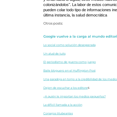
colonizándolos". La labor de estos comunic
pueden colar todo tipo de informaciones inex
última instancia, la salud democrática
Otros posts:
Google vuelve a la carga al mundo editori
Lo social como solución desesperada
Un alud de tuits
El periodismo de guerra como juego
Baile bloguero en el Huffington Post
Una paradoja en torno a la credibilidad de los medio
s
Dejen de escuchar a los editore
¿A quién le importan los medios pequeños?
La difícil llamada a la acción
Consejos titubeantes