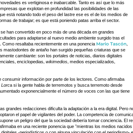
novedades es vertiginosa e inabarcable. Tanto es así que lo más 
mpresas que explotan en profundidad las posibilidades de las 
ue está notando todo el peso del lastre ese es el de los medios de 
rmas de trabajar; es que está poniendo patas arriba el sector.
X se han convertido en poco más de una década en grandes 
cultades para adaptarse al nuevo medio ambiente surgido tras el 
Mario Tascón
es. Como resaltaba recientemente en una ponencia 
, 
 los mastodontes de antaño han surgido pequeñas criaturas que se 
mueven con agilidad en un panorama rápidamente cambiante: son los portales de noticias, diarios digitales 
nciales, enciclopedias, 
wikimedios
, medios especializados, 
e consumir información por parte de los lectores. Como afirmaba 
 Lorc
a si la gente habla de terremotos y busca terremoto desde 
 aumentado exponencialmente el número de voces con las que tiene 
 grandes redacciones dificulta la adaptación a la era digital. Pero no e
ptaron el papel de vigilantes del poder. La competencia de comunica
 supone un peligro del que la sociedad debería tomar conciencia. El re
 afirmaba en una reciente ponencia que "mientras los medios nacidos 
os digitales -periodísticos o con alguna vinculación con el periodismo-