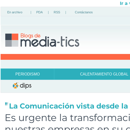
Ir a
En archivo
|
PDA
|
RSS
|
Contáctanos
PERIODISMO
CALENTAMIENTO GLOBAL
La Comunicación vista desde la
Es urgente la transformac
nuestras empresas en su g