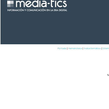
Portada
Hemeroteca
Índice temático
Site
|
|
|
T