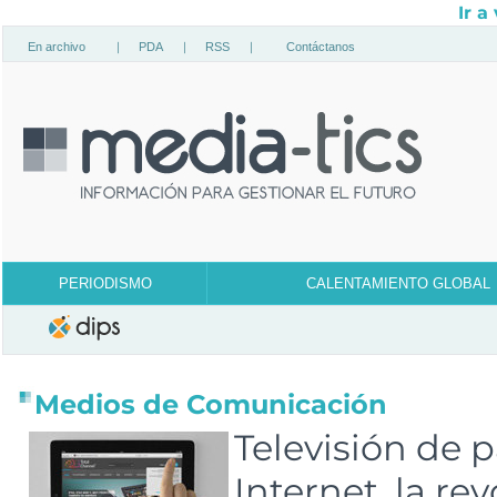
Ir a
En archivo
|
PDA
|
RSS
|
Contáctanos
PERIODISMO
CALENTAMIENTO GLOBAL
Medios de Comunicación
Televisión de 
Internet, la re