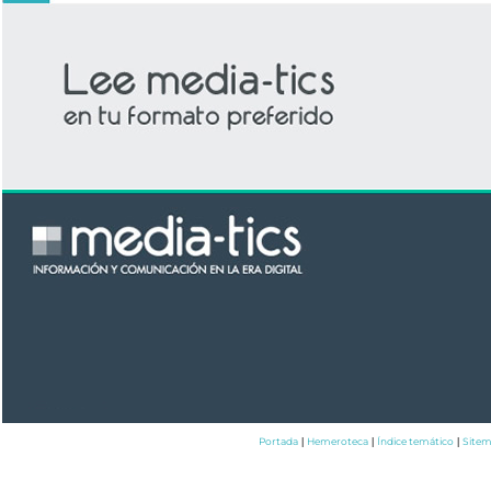
Portada
Hemeroteca
Índice temático
Site
|
|
|