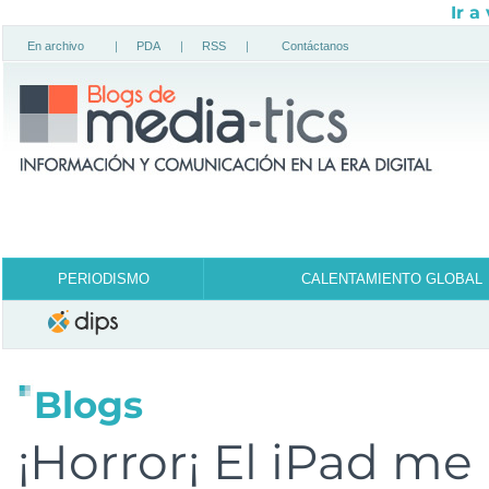
Ir a
En archivo
|
PDA
|
RSS
|
Contáctanos
PERIODISMO
CALENTAMIENTO GLOBAL
Blogs
¡Horror¡ El iPad me