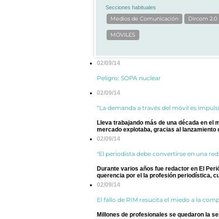
Secciones habituales
Medios de Comunicación
Dircom 2.0
MÓVILES
02/09/14
Peligro: SOPA nuclear
02/09/14
“La demanda a través del móvil es impulsi
Lleva trabajando más de una década en el me
mercado explotaba, gracias al lanzamiento de
02/09/14
"El periodista debe convertirse en una red 
Durante varios años fue redactor en El Peri
querencia por el la profesión periodística, cu
02/09/14
El fallo de RIM resucita el miedo a la co
Millones de profesionales se quedaron la 