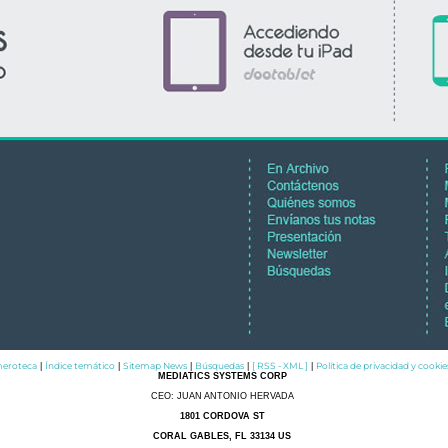
eroteca
Índice temático
Sitemap News
Búsquedas
[ RSS - XML ]
Política de privacidad y cookie
|
|
|
|
|
MEDIATICS SYSTEMS CORP
CEO: JUAN ANTONIO HERVADA
1801 CORDOVA ST
CORAL GABLES, FL 33134 US