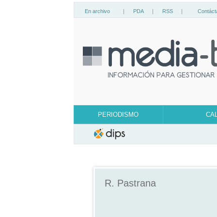
En archivo
|
PDA
|
RSS
|
Contáct
PERIODISMO
CA
R. Pastrana