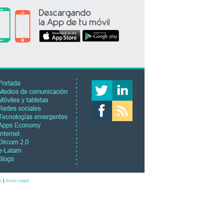
s
Aviso Legal
|