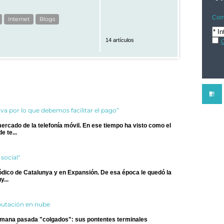
Comp
Internet
Blogs
14 artículos
C
va por lo que debemos facilitar el pago”
rcado de la telefonía móvil. En ese tiempo ha visto como el
 te...
social"
ódico de Catalunya y en Expansión. De esa época le quedó la
y...
mputación en nube
semana pasada "colgados": sus pontentes terminales