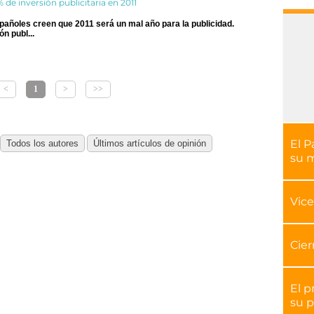
 de inversión publicitaria en 2011
añoles creen que 2011 será un mal año para la publicidad.
n publ...
<
1
>
>>
El P
su 
Vice
Cier
El p
su p