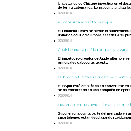
Una startup de Chicago investiga en el desarr
de forma automática. La máquina analiza lo..
02/09/14
FT consuma el plantón a Apple
El Financial Times se siente lo suficientemen
usuarios del iPad e iPhone acceder a su pub.
02/09/14
Cook hereda la política del palo y la zanah
El impetuoso creador de Apple alternó en el 
principales cabeceras acept...
02/09/14
HubSpot refuerza su apuesta por Twitter
HubSpot está empeñada en convertirse en la
se ha embarcado en una campaña de operaci
02/09/14
Los smartphones revolucionan la comuni
Suponen una quinta parte del mercado y sus
smartphones están desplazando rápidamente 
02/09/14