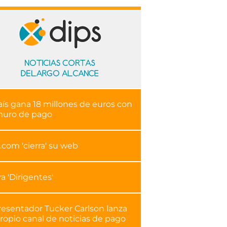
aís gana 18 millones de euros con
muro de pago
.com 'cierra' su web
ra 'Dirigentes'
resentador Tucker Carlson lanza
ropio canal de noticias de pago