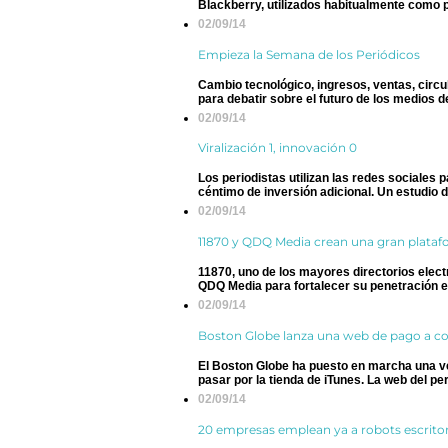
Blackberry, utilizados habitualmente como 
02/09/14
Empieza la Semana de los Periódicos
Cambio tecnológico, ingresos, ventas, circ
para debatir sobre el futuro de los medios d
02/09/14
Viralización 1, innovación 0
Los periodistas utilizan las redes sociales p
céntimo de inversión adicional. Un estudio de 
02/09/14
11870 y QDQ Media crean una gran plataf
11870, uno de los mayores directorios elec
QDQ Media para fortalecer su penetración ent
02/09/14
Boston Globe lanza una web de pago a com
El Boston Globe ha puesto en marcha una vers
pasar por la tienda de iTunes. La web del peri
02/09/14
20 empresas emplean ya a robots escrito