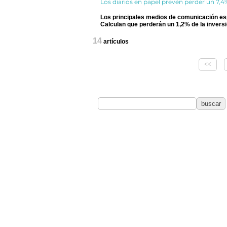
Los diarios en papel prevén perder un 7,4%
Los principales medios de comunicación esp
Calculan que perderán un 1,2% de la inversió
14
artículos
<<