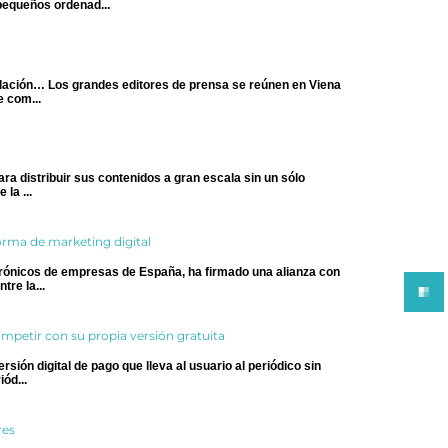
pequeños ordenad...
ulación… Los grandes editores de prensa se reúnen en Viena
e com...
ara distribuir sus contenidos a gran escala sin un sólo
la ...
orma de marketing digital
trónicos de empresas de España, ha firmado una alianza con
re la...
petir con su propia versión gratuita
ión digital de pago que lleva al usuario al periódico sin
ód...
res