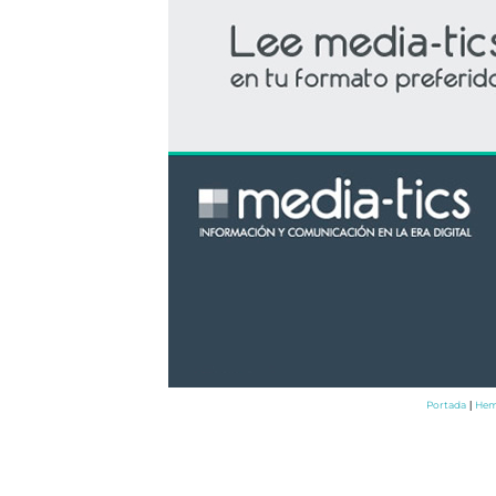
Portada
Hem
|