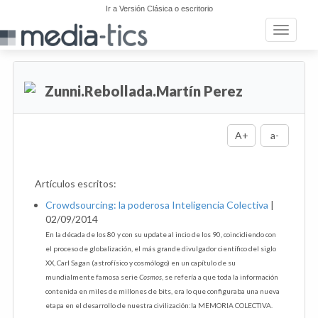
Ir a Versión Clásica o escritorio
Toggle n
Zunni.Rebollada.Martín Perez
A+
a-
Artículos escritos:
Crowdsourcing: la poderosa Inteligencia Colectiva
|
02/09/2014
En la década de los 80 y con su update al incio de los 90, coincidiendo con
el proceso de globalización, el más grande divulgador científico del siglo
XX, Carl Sagan (astrofísico y cosmólogo) en un capítulo de su
mundialmente famosa serie
Cosmos
, se refería a que toda la información
contenida en miles de millones de bits, era lo que configuraba una nueva
etapa en el desarrollo de nuestra civilización:la MEMORIA COLECTIVA.