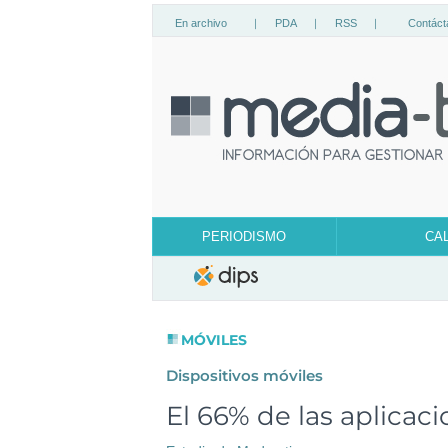
En archivo
|
PDA
|
RSS
|
Contáct
PERIODISMO
CA
MÓVILES
Dispositivos móviles
El 66% de las aplicac