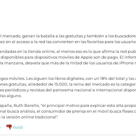
l mercado, ganan la batalla a las gratuitas y también a los buscadores
en el acceso a la red las convierten en las favoritas para los usuario
ndadas en la tienda online, al menos eso es lo que afirma la red publ
 disponibles para dispositivos móviles de Apple son de pago. El info
 la manzana, desvela que más de la mitad de los usuarios de iPhone
os móviles. Les siguen los libros digitales, con un 18% del total y la
ones gratuitas, alrededor de 15.000, la reina del mercado es la categorí
es periódicos y revistas del panorama nacional e internacional dispo
lso alguno.
paña, Ruth Bareño, "el principal motivo para explicar esta alta prop
al busca análisis, el consumidor de prensa en el móvil busca flases 
la versión online tradicional".
)
No(
0
)