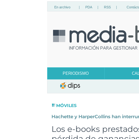
En archivo
|
PDA
|
RSS
|
Contáct
PERIODISMO
CA
MÓVILES
Hachette y HarperCollins han interru
Los e-books prestado
pérdida de ganancias 