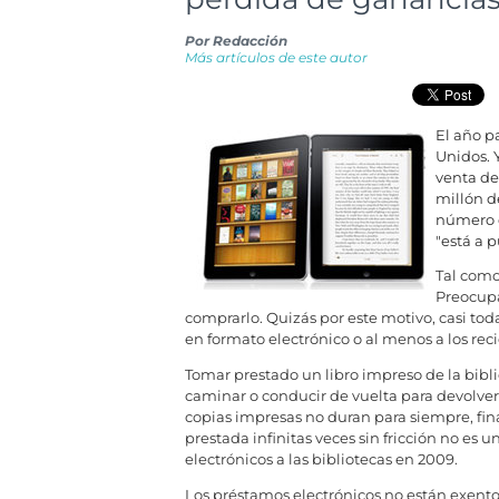
Por
Redacción
Más artículos de este autor
El año p
Unidos. 
venta de
millón d
número d
"está a 
Tal como
Preocupa
comprarlo. Quizás por este motivo, casi toda
en formato electrónico o al menos a los re
Tomar prestado un libro impreso de la bibli
caminar o conducir de vuelta para devolverlo
copias impresas no duran para siempre, f
prestada infinitas veces sin fricción no es 
electrónicos a las bibliotecas en 2009.
Los préstamos electrónicos no están exentos 