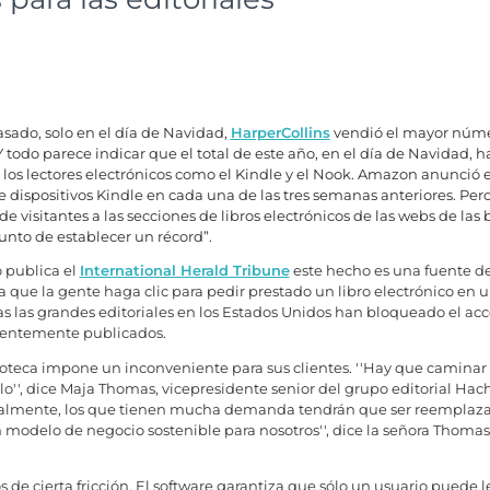
asado, solo en el día de Navidad,
HarperCollins
vendió el mayor númer
Y todo parece indicar que el total de este año, en el día de Navidad,
 los lectores electrónicos como el Kindle y el Nook. Amazon anunció
e dispositivos Kindle en cada una de las tres semanas anteriores. P
e visitantes a las secciones de libros electrónicos de las webs de las
punto de establecer un récord”.
 publica el
International Herald Tribune
este hecho es una fuente de
 que la gente haga clic para pedir prestado un libro electrónico en u
s las grandes editoriales en los Estados Unidos han bloqueado el acces
cientemente publicados.
oteca impone un inconveniente para sus clientes. ''Hay que caminar o
'', dice Maja Thomas, vicepresidente senior del grupo editorial Hachet
inalmente, los que tienen mucha demanda tendrán que ser reemplaza
un modelo de negocio sostenible para nosotros'', dice la señora Thomas
de cierta fricción. El software garantiza que sólo un usuario puede lee