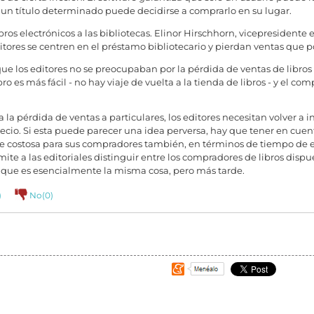
a un título determinado puede decidirse a comprarlo en su lugar.
ros electrónicos a las bibliotecas. Elinor Hirschhorn, vicepresidente ej
itores se centren en el préstamo bibliotecario y pierdan ventas que po
 que los editores no se preocupaban por la pérdida de ventas de libro
ro es más fácil - no hay viaje de vuelta a la tienda de libros - y el co
 la pérdida de ventas a particulares, los editores necesitan volver a 
ecio. Si esta puede parecer una idea perversa, hay que tener en cuent
e costosa para sus compradores también, en términos de tiempo de es
mite a las editoriales distinguir entre los compradores de libros dispu
 que es esencialmente la misma cosa, pero más tarde.
)
No(
0
)