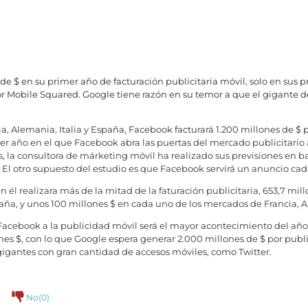
de $ en su primer año de facturación publicitaria móvil, solo en sus p
or Mobile Squared. Google tiene razón en su temor a que el gigante d
a, Alemania, Italia y España, Facebook facturará 1.200 millones de $ p
er año en el que Facebook abra las puertas del mercado publicitario 
, la consultora de márketing móvil ha realizado sus previsiones en 
. El otro supuesto del estudio es que Facebook servirá un anuncio ca
 él realizara más de la mitad de la faturación publicitaria, 653,7 mil
ña, y unos 100 millones $ en cada uno de los mercados de Francia, Al
Facebook a la publicidad móvil será el mayor acontecimiento del año
s $, con lo que Google espera generar 2.000 millones de $ por publ
 gigantes con gran cantidad de accesos móviles, como Twitter.
No(
0
)