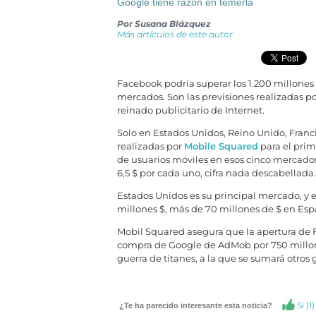
Google tiene razón en temerla
Por
Susana Blázquez
Más artículos de este autor
Facebook podría superar los 1.200 millones 
mercados. Son las previsiones realizadas p
reinado publicitario de Internet.
Solo en Estados Unidos, Reino Unido, Franci
realizadas por
Mobile Squared
para el prim
de usuarios móviles en esos cinco mercados
6,5 $ por cada uno, cifra nada descabellada
Estados Unidos es su principal mercado, y en
millones $, más de 70 millones de $ en Espa
Mobil Squared asegura que la apertura de 
compra de Google de AdMob por 750 millone
guerra de titanes, a la que se sumará otros
Si (
1
)
¿Te ha parecido interesante esta noticia?