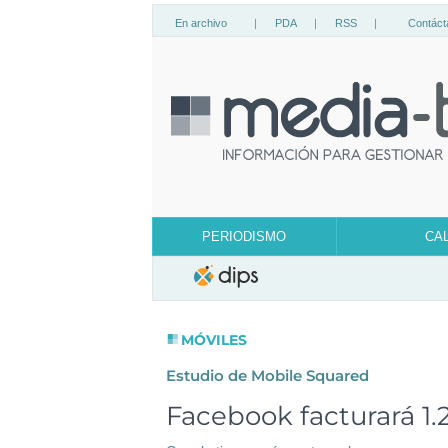
En archivo
|
PDA
|
RSS
|
Contáct
PERIODISMO
CA
MÓVILES
Estudio de Mobile Squared
Facebook facturará 1