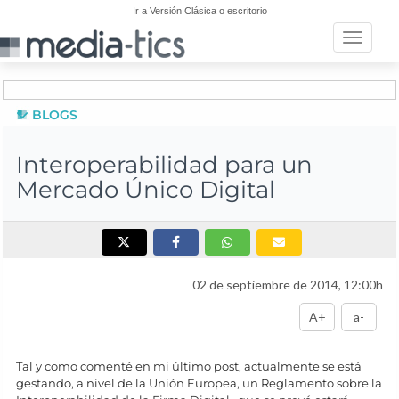
Ir a Versión Clásica o escritorio
Toggle n
BLOGS
Interoperabilidad para un
Mercado Único Digital
02 de septiembre de 2014, 12:00h
A+
a-
Tal y como comenté en mi último post, actualmente se está
gestando, a nivel de la Unión Europea, un Reglamento sobre la