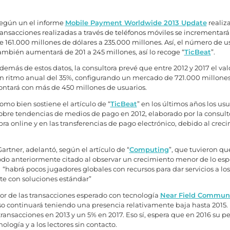
egún un el informe
Mobile Payment Worldwide 2013 Update
realiz
ransacciones realizadas a través de teléfonos móviles se incrementar
e 161.000 millones de dólares a 235.000 millones. Así, el número de u
ambién aumentará de 201 a 245 millones, así lo recoge “
TicBeat
”.
demás de estos datos, la consultora prevé que entre 2012 y 2017 el val
n ritmo anual del 35%, configurando un mercado de 721.000 millones de
ontará con más de 450 millones de usuarios.
omo bien sostiene el artículo de “
TicBeat
” en los últimos años los u
obre tendencias de medios de pago en 2012, elaborado por la consul
ra online y en las transferencias de pago electrónico, debido al cre
artner, adelantó, según el artículo de “
Computing
”, que tuvieron qu
riodo anteriormente citado al observar un crecimiento menor de lo es
“habrá pocos jugadores globales con recursos para dar servicios a los
te con soluciones estándar”
or de las transacciones esperado con tecnología
Near Field Commun
so continuará teniendo una presencia relativamente baja hasta 2015
as transacciones en 2013 y un 5% en 2017. Eso sí, espera que en 2016 s
ología y a los lectores sin contacto.