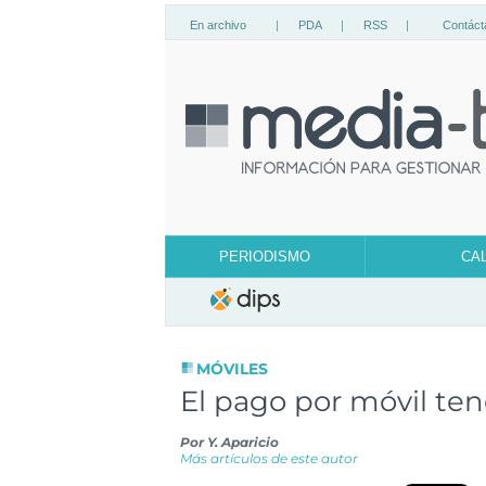
En archivo
|
PDA
|
RSS
|
Contáct
PERIODISMO
CA
MÓVILES
El pago por móvil ten
Por
Y. Aparicio
Más artículos de este autor