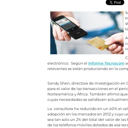
S
t
d
t
A
u
c
C
electrónico. Según el
Informe Tecnocom
s
relevantes se están produciendo en la comp
Sandy Shen, directora de Investigación en G
para el valor de las transacciones en el pe
Norteamérica y África. También afirmó que 
cuyas necesidades se satisfacen actualmen
La consultora ha reducido en un 40% el val
adopción en los mercados en 2012 y cuyo u
sea tan solo un 2% del total del valor de l
de los teléfonos móviles dotados de esa tecn