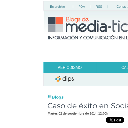
En archivo
|
PDA
|
RSS
|
Contáct
PERIODISMO
CA
Blogs
Caso de éxito en Socia
martes 02 de septiembre de 2014
,
12:00h