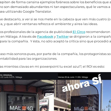
repiten de forma cansina ejemplos foráneos sobre los beneficios que a
as no son demasiado abundantes ni tan espectaculares, qué le vamos
ea utilizando Google Translator.
ue destacarlo, a ver si se nos mete en la cabeza que ven más cuatro (o
a, y que abrir ventanas refrezca el ambiente y airea las ideas.
los profesionales de la agencia de publicidad
El Circo
recomendaron a
G
en Málaga. A través de
Facebook
y
Twitter
se dirigieron a la compañ
ra la compañía. Y ésta, no sólo aceptó la crítica sino que procedió
caso más sonoros pues, por parte de la compañía, los protagonistas s
rentabilidad para las organizaciones.
 mientras clavas en mi powerpoint tu excel azul?, el ROI es esto: