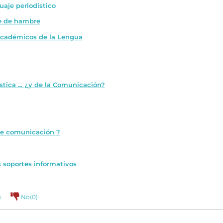
uaje periodístico
se de hambre
académicos de la Lengua
stica ... ¿y de la Comunicación?
e comunicación ?
 soportes informativos
)
No(
0
)