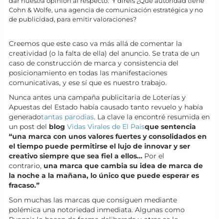
dar nuestra opinión al respecto. Y diréis ¿Qué autoridad tiene
Cohn & Wolfe, una agencia de comunicación estratégica y no
de publicidad, para emitir valoraciones?
Creemos que este caso va más allá de comentar la
creatividad (o la falta de ella) del anuncio. Se trata de un
caso de construcción de marca y consistencia del
posicionamiento en todas las manifestaciones
comunicativas, y ese sí que es nuestro trabajo.
Nunca antes una campaña publicitaria de Loterías y
Apuestas del Estado había causado tanto revuelo y había
generado
tantas parodias
. La clave la encontré resumida en
un post del
blog
Vidas Virales de El País
que sentencia
“una marca con unos valores fuertes y consolidados en
el tiempo puede permitirse el lujo de innovar y ser
creativo siempre que sea fiel a ellos
…
Por el
contrario,
una marca que cambia su idea de marca de
la noche a la mañana, lo único que puede esperar es
fracaso
.”
Son muchas las marcas que consiguen mediante
polémica una notoriedad inmediata. Algunas como