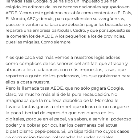
llamada Tasa Google, que ha sido un impuesto que han
exigido los editores de las cabeceras nacionales agrupados en
AEDE. Y como este gobierno no sabía como contentar a El País,
El Mundo, ABC y demás, para que silencien sus vergüenzas,
pues se inventan una tasa que deberán pagar los buscadores y
repartirá una empresa particular, Cedro, y que por supuesto se
la comerán los de AEDE. A los pequeños, a los de provincias,
pues las migajas. Como siempre.
Y es que cada vez más vemos a nuestros legisladores
como cómplices de los señores del antifaz, que atracan y
atracan a los ciudadanos con más impuestos, tasas, que
reparten a gusto de los poderosos, los que gobiernan para
ellos a costa nuestra.
Pero la llamada tasa AEDE, que no sólo pagará Google,
claro, va mucho más allá de la pura recaudación. No
imaginaba que la muñeca diabólica de la Moncloa le
tuviera tantas ganas a internet que ideara cómo cargarse
la poca libertad de expresión que nos queda en los
digitales, porque en el papel, ya saben, a servir al poderoso
poder y a cobrar por ocultar los desmanes del actual
bipartidismo pepé-pesoe. Si, un bipartidismo cuyos casos
de corrupción tienen colapsadas las redes sociales