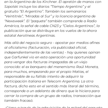
en la Argentina de los Kirchner. El apretón de manos con
Szpolski incluye los diarios “Tiempo Argentino” y el
gratuito “El Argentino”. También los semanarios
“Veintitrés”, “Miradas al Sur” y la licencia argentina de
“Newsweek”. El “paquete” también comprende a Radio
América, la señal de cable CN23 y “Cielos Argentinos”, la
publicación que se distribuye en los vuelos de la ahora
estatal Aerolíneas Argentinas.
Más allá del negocio seguro - apostar por medios afines
al oficialismo (facturación, vía publicidad oficial,
independientemente de las ventas) - hay quienes opinan
que Garfunkel vio en esta operación una oportunidad
para vengar dos facturas impagadas de un viejo
conocido: el ex banquero del menemismo Raúl Moneta,
para muchos, empezando por el propio Matías, el
responsable de su fallido intento de adquirir la
participación italiana en Telecom Argentina. La otra
factura, dicho esto en el sentido más literal del término,
corresponde a un adelanto de dinero que le hiciera para
cerrar la compra de un grupo de radios, transacción que
también fracasó.
¿Cómo a través de la adquisición de la mitad del paquete