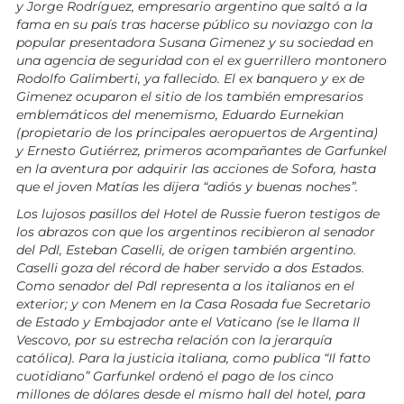
y Jorge Rodríguez, empresario argentino que saltó a la
fama en su país tras hacerse público su noviazgo con la
popular presentadora Susana Gimenez y su sociedad en
una agencia de seguridad con el ex guerrillero montonero
Rodolfo Galimberti, ya fallecido. El ex banquero y ex de
Gimenez ocuparon el sitio de los también empresarios
emblemáticos del menemismo, Eduardo Eurnekian
(propietario de los principales aeropuertos de Argentina)
y Ernesto Gutiérrez, primeros acompañantes de Garfunkel
en la aventura por adquirir las acciones de Sofora, hasta
que el joven Matías les dijera “adiós y buenas noches”.
Los lujosos pasillos del Hotel de Russie fueron testigos de
los abrazos con que los argentinos recibieron al senador
del Pdl, Esteban Caselli, de origen también argentino.
Caselli goza del récord de haber servido a dos Estados.
Como senador del Pdl representa a los italianos en el
exterior; y con Menem en la Casa Rosada fue Secretario
de Estado y Embajador ante el Vaticano (se le llama Il
Vescovo, por su estrecha relación con la jerarquía
católica). Para la justicia italiana, como publica “Il fatto
cuotidiano” Garfunkel ordenó el pago de los cinco
millones de dólares desde el mismo hall del hotel, para