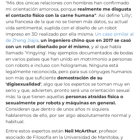
"Mis dos únicas relaciones con hombres han confirmado
mi orientación amorosa, porque
realmente me disgusta
el contacto físico con la carne humana"
. Así define 'Lilly',
una francesa de la que no se tienen más datos, su actual
vida sentimental, suplida con el diseño de un robot
impreso en 3D realizado por ella misma.
Un caso similar al
de Zheng Jiajia
,
un ingeniero chino que en 2017 se casó
con un robot diseñado por él mismo
, y al que había
llamado 'Yingying'. Hay ejemplos documentados de bodas
en varios países que han unido en
matrimonio
a personas
con robots e incluso con hologramas. Ninguna está
legalmente reconocida, pero para sus cónyuges humanos
son más que suficiente
demostración de su
'digisexualidad'
, algo que los expertos se toman muy en
serio y que, advierten, pronto será una orientación sexual
más: la que tienen aquellas
personas atraídas física o
sexualmente por robots y máquinas en general.
Consideran que dentro de unos años ni siquiera
hablaremos de ello, por ser algo absolutamente normal y
habitual.
Entre estos expertos están
Neil McArthur
, profesor
asociado de Filosofía en la Universidad de Manitoba, y