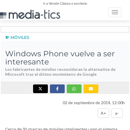
Ir a Versión Clásica o escritorio
Toggle n
MÓVILES
Windows Phone vuelve a ser
interesante
Los fabricantes de móviles reconsideran la alternativa de
Microsoft tras el último movimiento de Google
02 de septiembre de 2014, 12:00h
A+
a-
Cerca de 30 marcas de móviles inteligentes usan el sistema