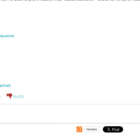
squeros
ternet
)
No(
0
)