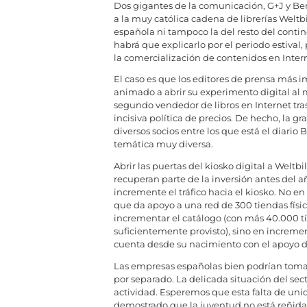
Dos gigantes de la comunicación, G+J y Ber
a la muy católica cadena de librerías Welt
española ni tampoco la del resto del contine
habrá que explicarlo por el periodo estival
la comercialización de contenidos en Intern
El caso es que los editores de prensa más 
animado a abrir su experimento digital al m
segundo vendedor de libros en Internet tra
incisiva política de precios. De hecho, la gr
diversos socios entre los que está el diario 
temática muy diversa.
Abrir las puertas del kiosko digital a Weltb
recuperan parte de la inversión antes del 
incremente el tráfico hacia el kiosko. No en 
que da apoyo a una red de 300 tiendas física
incrementar el catálogo (con más 40.000 tí
suficientemente provisto), sino en increment
cuenta desde su nacimiento con el apoyo de
Las empresas españolas bien podrían tomar 
por separado. La delicada situación del s
actividad. Esperemos que esta falta de uni
demostrado que la juventud no está reñida 