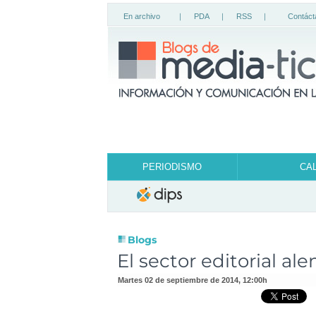
En archivo
|
PDA
|
RSS
|
Contáct
PERIODISMO
CA
Blogs
El sector editorial al
martes 02 de septiembre de 2014
,
12:00h