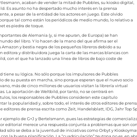
tlesmann, acaban de vender la mitad de Pubbles, su kiosko digital,
bild. Es asunto no ha despertado mucho interés en la prensa
nte, a pesar de la entidad de los actores en juego. Este olvido
, porque tal como están los periódicos de medio mundo, lo relativo a
et es piedra de toque.
importantes de Alemania (y, si me apuran, de Europa) se han
undo del libro. Y lo hacen de la mano del que afirma ser el
s Amazon y bestia negra de los pequeños libreros debido a su
an editora y distribuidora juega la carta de las marcas blancas con
Bild, con el que ha lanzado una línea de libros de bajo coste de
ild tiene su lógica. No sólo porque los impulsores de Pubbles
año de su puesta en marcha, sino porque esperan que el nuevo socio
vano, más de cinco millones de usuarios visitan la librería virtual
s. La aportación de Weltbild, por tanto, no se centrará en
tulos, los responsables de Pubbles consideran este capítulo
ar la popularidad y, sobre todo, el interés de otros editores de prens
 editores de prensa escrita como Zeit, Handelsblatt, IDG, Jahr Top S
ejemplo de G+J y Bertelsmann, pues las estrategias de comercializació
ector editorial merece una respuesta conjunta a problemas que son c
dad sólo se deba a la juventud de iniciativas como Orbyt y Kioskoy
con la buena planificación. La “cuadriculación” teutona no es, en ab