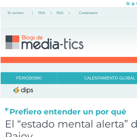
Ir a
En archivo
|
PDA
|
RSS
|
Contáctanos
PERIODISMO
CALENTAMIENTO GLOBAL
Prefiero entender un por qué
El “estado mental alerta” 
Rajoy