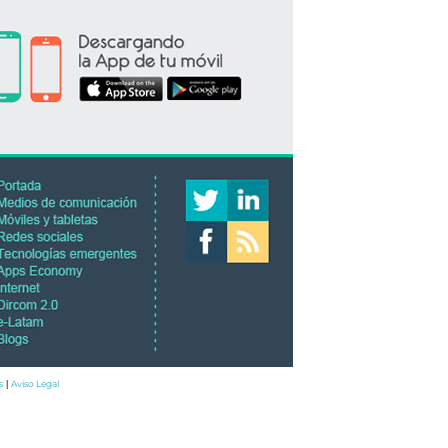
s
Aviso Legal
|