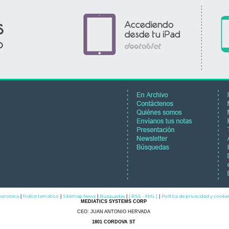
eroteca
Índice temático
Sitemap News
Búsquedas
[ RSS - XML ]
Política de privacidad y cookie
|
|
|
|
|
MEDIATICS SYSTEMS CORP
CEO: JUAN ANTONIO HERVADA
1801 CORDOVA ST