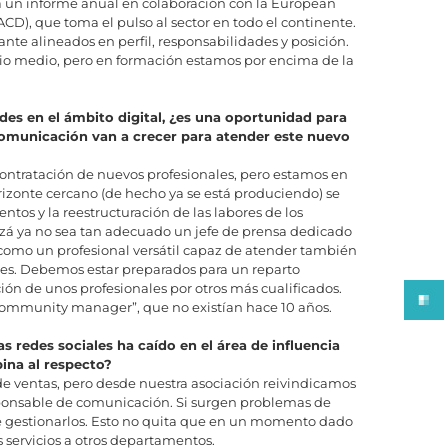
ita un informe anual en colaboración con la European
CD), que toma el pulso al sector en todo el continente.
e alineados en perfil, responsabilidades y posición.
lario medio, pero en formación estamos por encima de la
des en el ámbito digital, ¿es una oportunidad para
omunicación van a crecer para atender este nuevo
ontratación de nuevos profesionales, pero estamos en
izonte cercano (de hecho ya se está produciendo) se
ntos y la reestructuración de las labores de los
izá ya no sea tan adecuado un jefe de prensa dedicado
 como un profesional versátil capaz de atender también
les. Debemos estar preparados para un reparto
ción de unos profesionales por otros más cualificados.
community manager”, que no existían hace 10 años.
as redes sociales ha caído en el área de influencia
ina al respecto?
de ventas, pero desde nuestra asociación reivindicamos
ponsable de comunicación. Si surgen problemas de
de gestionarlos. Esto no quita que en un momento dado
servicios a otros departamentos.