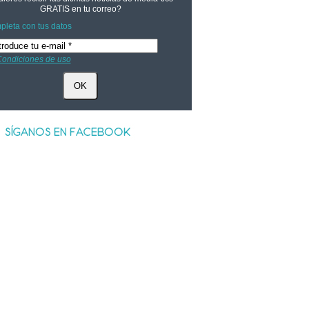
GRATIS
en tu correo?
leta con tus datos
ondiciones de uso