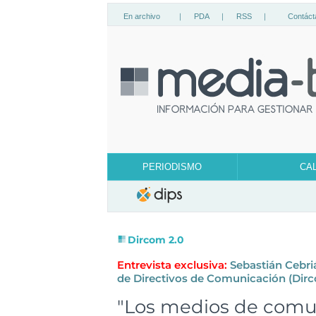
En archivo
|
PDA
|
RSS
|
Contáct
PERIODISMO
CA
Dircom 2.0
Entrevista exclusiva:
Sebastián Cebriá
de Directivos de Comunicación (Dir
"Los medios de comu