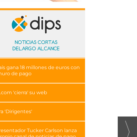
aís gana 18 millones de euros con
muro de pago
.com 'cierra' su web
ra 'Dirigentes'
resentador Tucker Carlson lanza
ropio canal de noticias de pago