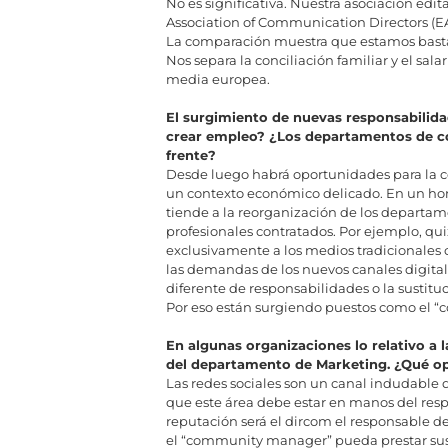
No es significativa. Nuestra asociación ed
Association of Communication Directors (EA
La comparación muestra que estamos bastant
Nos separa la conciliación familiar y el sa
media europea.
El surgimiento de nuevas responsabilida
crear empleo? ¿Los departamentos de c
frente?
Desde luego habrá oportunidades para la c
un contexto económico delicado. En un hor
tiende a la reorganización de los departame
profesionales contratados. Por ejemplo, qu
exclusivamente a los medios tradicionales
las demandas de los nuevos canales digita
diferente de responsabilidades o la sustitu
Por eso están surgiendo puestos como el “
En algunas organizaciones lo relativo a l
del departamento de Marketing. ¿Qué op
Las redes sociales son un canal indudable 
que este área debe estar en manos del res
reputación será el dircom el responsable 
el “community manager” pueda prestar sus 