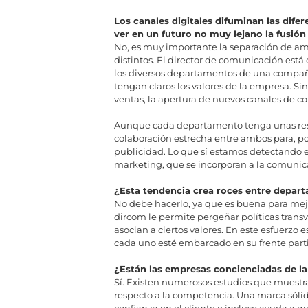
Los canales digitales difuminan las dife
ver en un futuro no muy lejano la fusió
No, es muy importante la separación de am
distintos. El director de comunicación est
los diversos departamentos de una compañía
tengan claros los valores de la empresa. S
ventas, la apertura de nuevos canales de c
Aunque cada departamento tenga unas res
colaboración estrecha entre ambos para, po
publicidad. Lo que sí estamos detectando es
marketing, que se incorporan a la comunic
¿Esta tendencia crea roces entre depar
No debe hacerlo, ya que es buena para mejor
dircom le permite pergeñar políticas tran
asocian a ciertos valores. En este esfuerz
cada uno esté embarcado en su frente parti
¿Están las empresas concienciadas de la
Sí. Existen numerosos estudios que muestran
respecto a la competencia. Una marca sóli