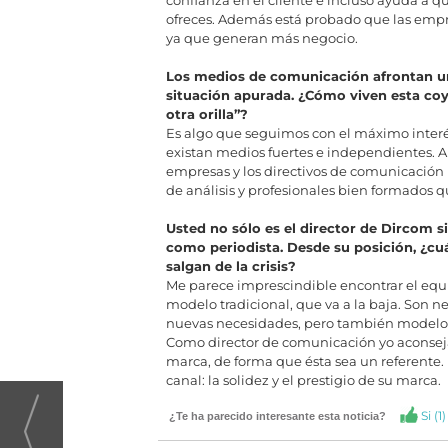
confianza en el cliente e incluso ayuda a 
ofreces. Además está probado que las empre
ya que generan más negocio.
Los medios de comunicación afrontan u
situación apurada. ¿Cómo viven esta coy
otra orilla”?
Es algo que seguimos con el máximo interé
existan medios fuertes e independientes. Al
empresas y los directivos de comunicació
de análisis y profesionales bien formados q
Usted no sólo es el director de Dircom 
como periodista. Desde su posición, ¿cuá
salgan de la crisis?
Me parece imprescindible encontrar el equil
modelo tradicional, que va a la baja. Son ne
nuevas necesidades, pero también modelos 
Como director de comunicación yo aconsejar
marca, de forma que ésta sea un referente
canal: la solidez y el prestigio de su marca.
Si (
1
)
¿Te ha parecido interesante esta noticia?