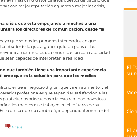
que haya más candidatos para los puestos de trabajo que
sas con mejor reputación aguantan mejor las crisis,
na crisis que está empujando a muchos a una
untura los directores de comunicación, desde “la
s, ya que somos los primeros interesados en que
 contrario de lo que algunos quieren pensar, las
n reivindicamos medios de comunicación con capacidad
ue sean capaces de interpretar la realidad.
El P
sino que también tiene una importante experiencia
su 
l cree que es la solución para que los medios
ibrio entre el negocio digital, que va en aumento, y el
Vice
cesarios profesionales que sepan dar satisfacción a las
publicitarios adecuados a la esta realidad novedosa.
ía a los medios que trabajen en el refuerzo de su
. Es lo único que no cambiará, independientemente del
Cier
No(
0
)
El p
su p