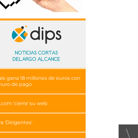
aís gana 18 millones de euros con
muro de pago
.com 'cierra' su web
ra 'Dirigentes'