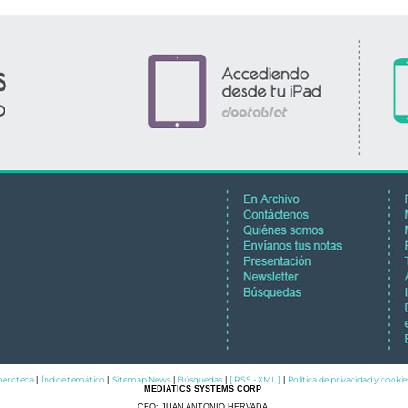
eroteca
Índice temático
Sitemap News
Búsquedas
[ RSS - XML ]
Política de privacidad y cookie
|
|
|
|
|
MEDIATICS SYSTEMS CORP
CEO: JUAN ANTONIO HERVADA