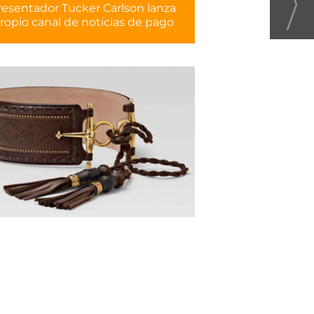
resentador Tucker Carlson lanza
ropio canal de noticias de pago