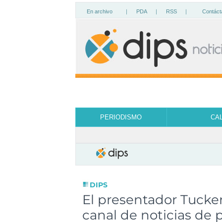
En archivo
|
PDA
|
RSS
|
Contáct
PERIODISMO
CA
DIPS
El presentador Tucker
canal de noticias de 