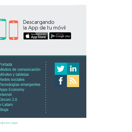
s
Aviso Legal
|