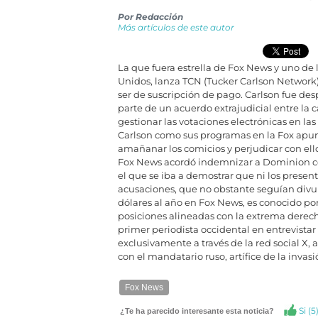
Por
Redacción
Más artículos de este autor
La que fuera estrella de Fox News y uno de
Unidos, lanza TCN (Tucker Carlson Network),
ser de suscripción de pago. Carlson fue d
parte de un acuerdo extrajudicial entre l
gestionar las votaciones electrónicas en las
Carlson como sus programas en la Fox apu
amañanar los comicios y perjudicar con el
Fox News acordó indemnizar a Dominion con 
el que se iba a demostrar que ni los present
acusaciones, que no obstante seguían divu
dólares al año en Fox News, es conocido por
posiciones alineadas con la extrema derecha
primer periodista occidental en entrevistar
exclusivamente a través de la red social X, 
con el mandatario ruso, artífice de la invas
Fox News
Si (
5
¿Te ha parecido interesante esta noticia?