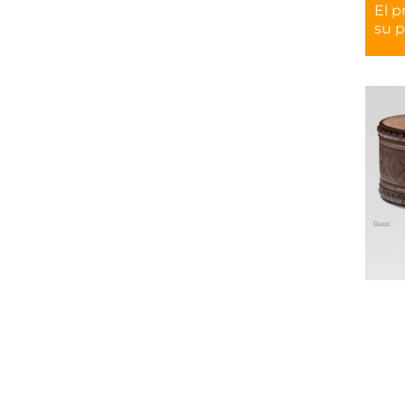
El p
su p