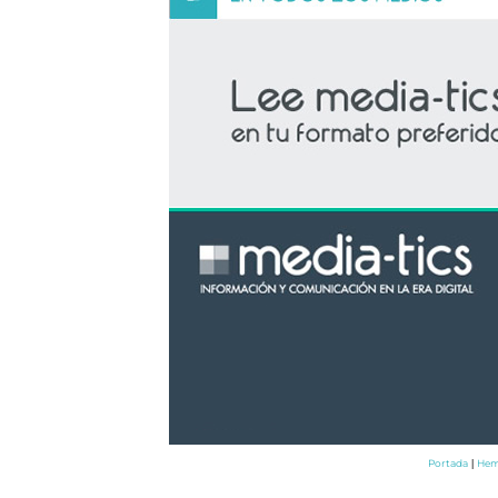
Portada
Hem
|