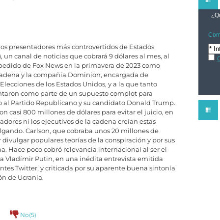
¿Qu
Comp
 los presentadores más controvertidos de Estados
 un canal de noticias que cobrará 9 dólares al mes, al
C
espedido de Fox News en la primavera de 2023 como
a cadena y la compañía Dominion, encargada de
 Elecciones de los Estados Unidos, y a la que tanto
ntaron como parte de un supuesto complot para
lo al Partido Republicano y su candidato Donald Trump.
casi 800 millones de dólares para evitar el juicio, en
adores ni los ejecutivos de la cadena creían estas
lgando. Carlson, que cobraba unos 20 millones de
 divulgar populares teorías de la conspiración y por sus
. Hace poco cobró relevancia internacional al ser el
 a Vladímir Putin, en una inédita entrevista emitida
antes Twitter, y criticada por su aparente buena sintonía
ión de Ucrania.
)
No(
5
)