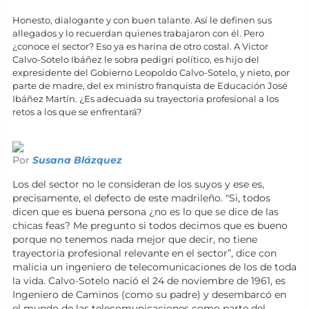
Honesto, dialogante y con buen talante. Así le definen sus
allegados y lo recuerdan quienes trabajaron con él. Pero
¿conoce el sector? Eso ya es harina de otro costal. A Victor
Calvo-Sotelo Ibáñez le sobra pedigrí político, es hijo del
expresidente del Gobierno Leopoldo Calvo-Sotelo, y nieto, por
parte de madre, del ex ministro franquista de Educación José
Ibáñez Martín. ¿Es adecuada su trayectoria profesional a los
retos a los que se enfrentará?
Por
Susana Blázquez
Los del sector no le consideran de los suyos y ese es,
precisamente, el defecto de este madrileño. "Si, todos
dicen que es buena persona ¿no es lo que se dice de las
chicas feas? Me pregunto si todos decimos que es bueno
porque no tenemos nada mejor que decir, no tiene
trayectoria profesional relevante en el sector”, dice con
malicia un ingeniero de telecomunicaciones de los de toda
la vida. Calvo-Sotelo nació el 24 de noviembre de 1961, es
Ingeniero de Caminos (como su padre) y desembarcó en
el mundo de las telecomunicaciones como parte del