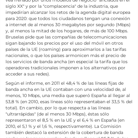
vea frenado por unos modelos de negocio "anclados en el
siglo XX" y por la "complacencia" de la industria, que
impedirían alcanzar los retos de la agenda digital europea
para 2020: que todos los ciudadanos tengan una conexión
a internet de al menos 30 megabytes por segundo (Mbps)
y, al menos la mitad de los hogares, de más de 100 Mbps.
Bruselas pide que las compañías de telecomunicaciones
sigan bajando los precios por el uso del móvil en otros
países de la UE (roaming) para aproximarlos a las tarifas
nacionales, o que los países armonicen más el precio de
los servicios de banda ancha (en especial la tarifa que los
operadores tradicionales imponen a los alternativos por
acceder a sus redes).
Según el informe, en 2011 el 48,4 % de las líneas fijas de
banda ancha en la UE contaban con una velocidad de, al
menos, 10 Mbps, una media que superó España al llegar al
53,8 % (en 2010, esas líneas sólo representaban el 33,5 % del
total). En cambio, por lo que respecta a las líneas
"ultrarrápidas" (de al menos 30 Mbps), éstas sólo
representaron el 8,5 % en la UE y el 6,4 % en España (en
2010, el 5,1 % y el 1,6 %, respectivamente). La Comisión
también destacó la extensión de la cobertura de banda