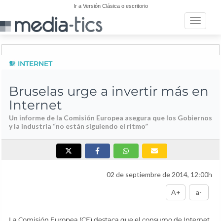
Ir a Versión Clásica o escritorio
Toggle n
INTERNET
Bruselas urge a invertir más en
Internet
Un informe de la Comisión Europea asegura que los Gobiernos
y la industria “no están siguiendo el ritmo”
02 de septiembre de 2014, 12:00h
A+
a-
La Comisión Europea (CE) destaca que el consumo de Internet