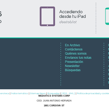
eroteca
Índice temático
Sitemap News
Búsquedas
[ RSS - XML ]
Política de privacidad y cookie
|
|
|
|
|
MEDIATICS SYSTEMS CORP
CEO: JUAN ANTONIO HERVADA
1801 CORDOVA ST