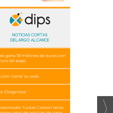
aís gana 18 millones de euros con
muro de pago
.com 'cierra' su web
ra 'Dirigentes'
resentador Tucker Carlson lanza
ropio canal de noticias de pago