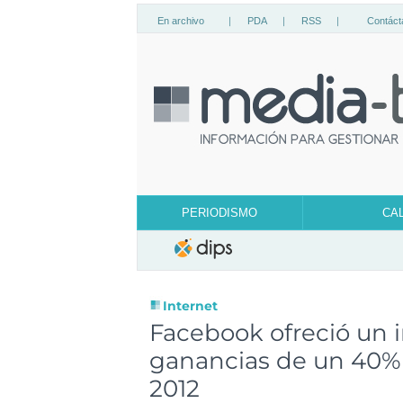
En archivo
|
PDA
|
RSS
|
Contáct
PERIODISMO
CA
Internet
Facebook ofreció un 
ganancias de un 40% 
2012