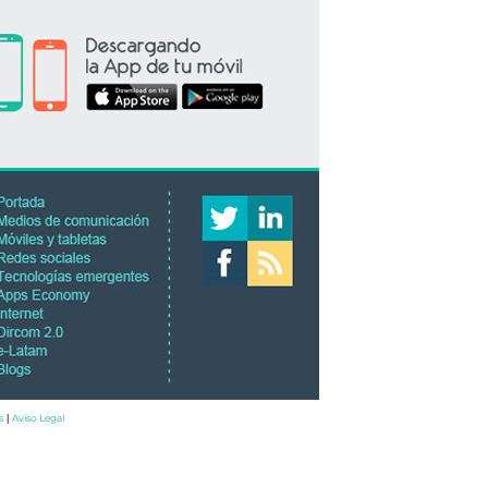
s
Aviso Legal
|