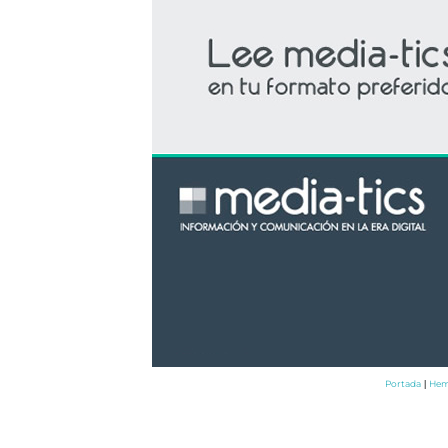
Portada
Hem
|