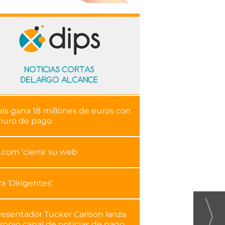
aís gana 18 millones de euros con
muro de pago
.com 'cierra' su web
ra 'Dirigentes'
resentador Tucker Carlson lanza
ropio canal de noticias de pago