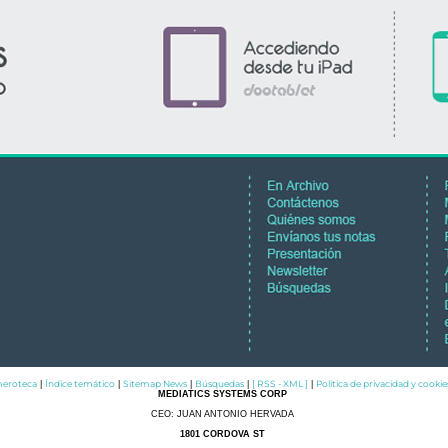
eroteca
Índice temático
Sitemap News
Búsquedas
[ RSS - XML ]
Política de privacidad y cookie
|
|
|
|
|
MEDIATICS SYSTEMS CORP
CEO: JUAN ANTONIO HERVADA
1801 CORDOVA ST