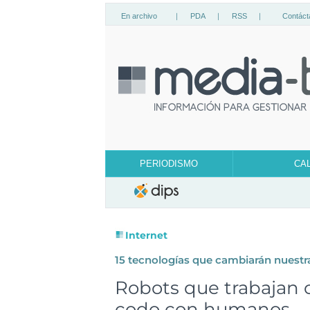
En archivo
|
PDA
|
RSS
|
Contáct
PERIODISMO
CA
Internet
15
tecnologías que cambiarán nuestr
Robots que trabajan 
codo con humanos