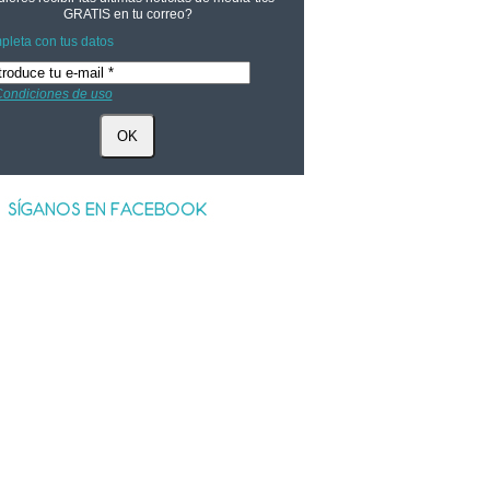
GRATIS
en tu correo?
leta con tus datos
ondiciones de uso