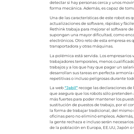
detectar si hay personas cerca y unos movim
forma mecánica. Además, es capaz de tom
Una de las características de este robot es 
actualizaciones de software, rápidas y fácil
Rethink trabaja para mejorar el software de
supongan una mayor dificultad, como enca
electrónicos. Otro reto de esta empresa es
transportadora y otras máquinas.
La polémica está servida. Los empresarios ve
trabajadores temporales, menos cualifica
trabajos y a los que hay que pagar un sala
desarrollan sus tareas en perfecta armonía
repetitivas o incluso peligrosas durante todo
La web
“Jabil”
recoge las declaraciones de 
que asegura que los robots sólo pretenden
más fuertes para poder mantener los puestos
sustitución de puestos de trabajo, por el 
la forma de trabajar tradicional, del mism
oficinas pero no eliminó empleos. Además, 
la gente rechaza e incluso serán necesario
de la población en Europa, EE.UU, Japón o C