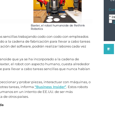
Comp
C
Baxter, el robot humanoide de Rethink
Robotics
reas sencillas trabajando codo con codo con empleados
o a la cadena de fabricación para llevar a cabo tareas
ización del software, podrán realizar labores cada vez
noide que ya se ha incorporado a la cadena de
axter, el robot con aspecto humano, cuesta alrededor
e para llevar a cabo tareas sencillas que nunca habían
peccionar y probar piezas, interactuar con máquinas, o
tras tareas, informa
“Business Insider”
. Estos robots
umanos en un intento de EE.UU. de ser más
a de otros países.
da