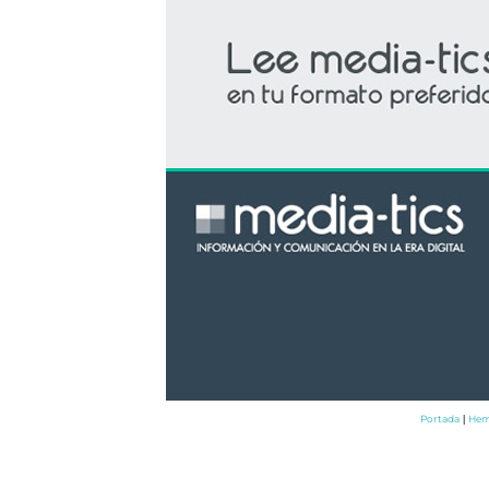
Portada
Hem
|