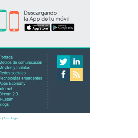
s
Aviso Legal
|