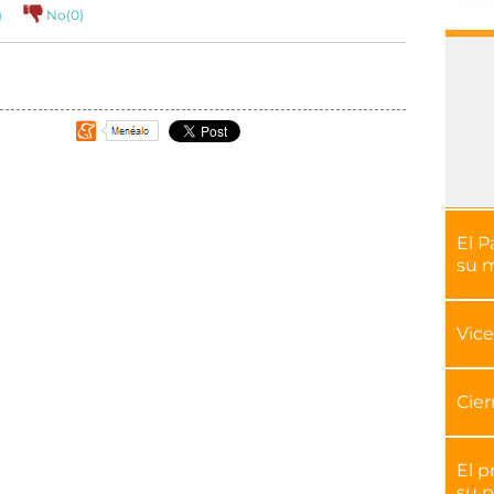
)
No(
0
)
El P
su 
Vice
Cier
El p
su p