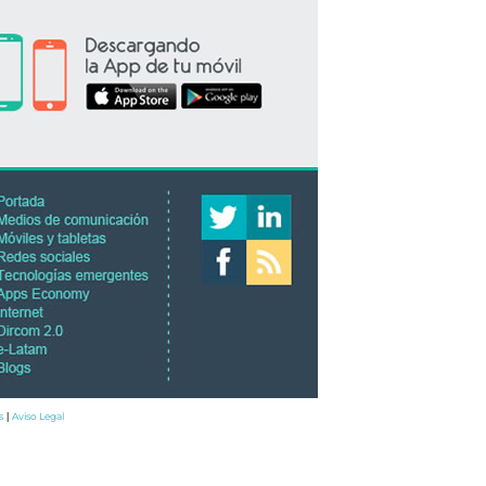
s
Aviso Legal
|