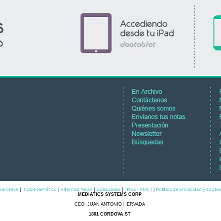
eroteca
Índice temático
Sitemap News
Búsquedas
[ RSS - XML ]
Política de privacidad y cookie
|
|
|
|
|
MEDIATICS SYSTEMS CORP
CEO: JUAN ANTONIO HERVADA
1801 CORDOVA ST