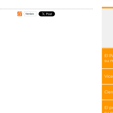
El P
su 
Vice
Cier
El p
su p