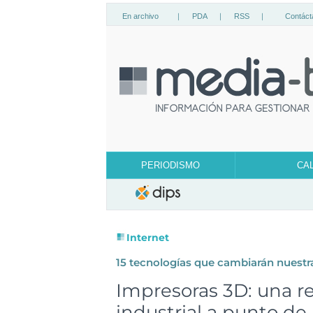
En archivo
|
PDA
|
RSS
|
Contáct
PERIODISMO
CA
Internet
15
tecnologías que cambiarán nuestr
Impresoras 3D: una r
industrial a punto de