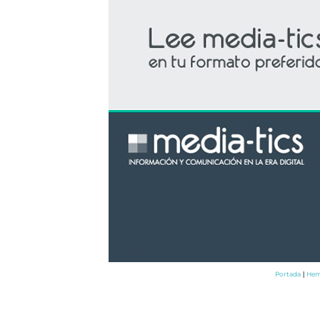
Portada
Hem
|