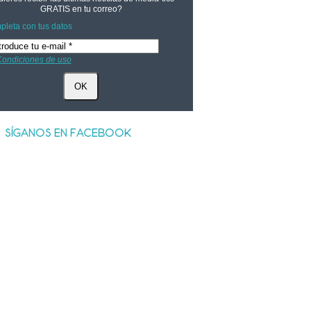
GRATIS
en tu correo?
leta con tus datos
ondiciones de uso