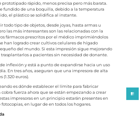
de prototipado rápido, menos precisa pero más barata.
le fundido de una boquilla, debido a la temperatura
, el plástico se solidifica al instante.
ir todo tipo de objetos, desde joyas, hasta armas u
ero las más interesantes son las relacionadas con la
os fármacos prescritos por el médico imprimiéndolos
se han logrado crear cultivos celulares de hígado
equeño del mundo. Si esta impresión sigue mejorando
y trasplantarlos a pacientes sin necesidad de donante.
e inflexión y está a punto de expandirse hacia un uso
ía. En tres años, aseguran que una impresora de alta
 (1.320 euros).
ando es dónde establecer el límite para fabricar
ón cobra fuerza ahora que se están empezando a crear
estas impresoras en un principio estarán presentes en
 fotocopias, en lugar de en todos los hogares.
da