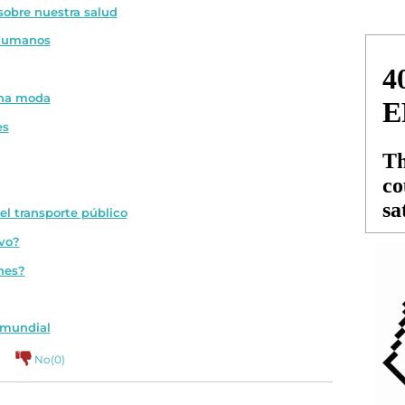
 sobre nuestra salud
 humanos
una moda
es
el transporte público
ivo?
nes?
 mundial
No(
0
)