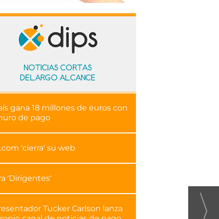
aís gana 18 millones de euros con
muro de pago
.com 'cierra' su web
ra 'Dirigentes'
resentador Tucker Carlson lanza
ropio canal de noticias de pago