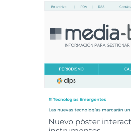
En archivo
|
PDA
|
RSS
|
Contáct
PERIODISMO
CA
Tecnologías Emergentes
Las nuevas tecnologías marcarán un
Nuevo póster interact
instrumentos