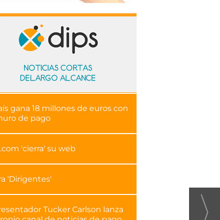
aís gana 18 millones de euros con
muro de pago
.com 'cierra' su web
ra 'Dirigentes'
resentador Tucker Carlson lanza
ropio canal de noticias de pago