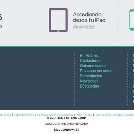
eroteca
Índice temático
Sitemap News
Búsquedas
[ RSS - XML ]
Política de privacidad y cookie
|
|
|
|
|
MEDIATICS SYSTEMS CORP
CEO: JUAN ANTONIO HERVADA
1801 CORDOVA ST