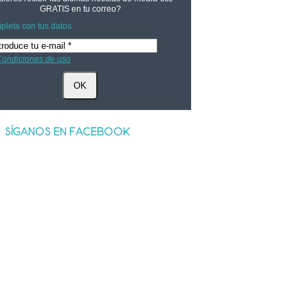
GRATIS
en tu correo?
leta con tus datos
ondiciones de uso