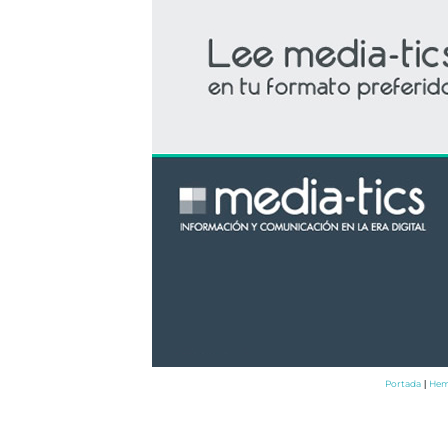
Portada
Hem
|