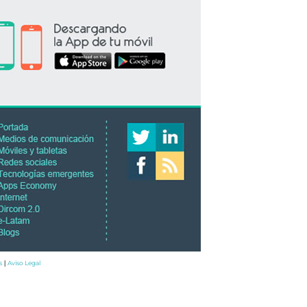
s
Aviso Legal
|