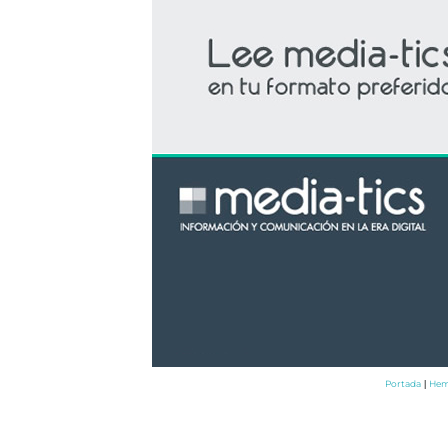
Portada
Hem
|