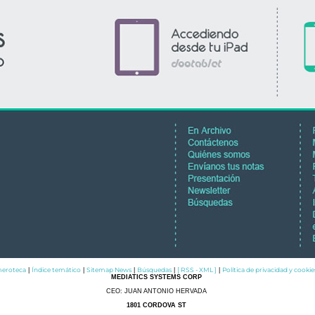
eroteca
Índice temático
Sitemap News
Búsquedas
[ RSS - XML ]
Política de privacidad y cookie
|
|
|
|
|
MEDIATICS SYSTEMS CORP
CEO: JUAN ANTONIO HERVADA
1801 CORDOVA ST