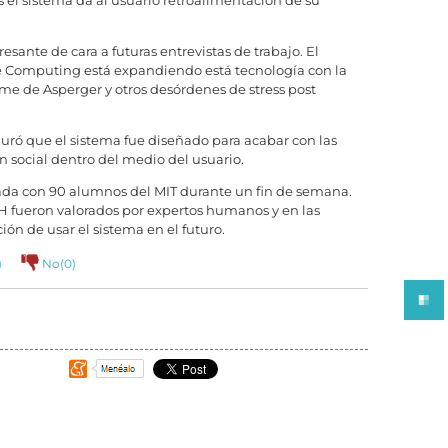
s el sistema da al usuario retroalimentación de su
sante de cara a futuras entrevistas de trabajo. El
ve Computing está expandiendo está tecnología con la
ome de Asperger y otros desórdenes de stress post
guró que el sistema fue diseñado para acabar con las
ón social dentro del medio del usuario.
bada con 90 alumnos del MIT durante un fin de semana.
H fueron valorados por expertos humanos y en las
ión de usar el sistema en el futuro.
)
No(
0
)