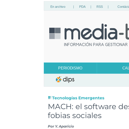
En archivo
|
PDA
|
RSS
|
Contáct
PERIODISMO
CA
Tecnologías Emergentes
MACH: el software des
fobias sociales
Por
Y. Aparicio