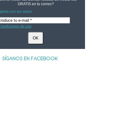
GRATIS
en tu correo?
leta con tus datos
ondiciones de uso