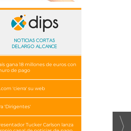
aís gana 18 millones de euros con
muro de pago
.com 'cierra' su web
ra 'Dirigentes'
resentador Tucker Carlson lanza
ropio canal de noticias de pago