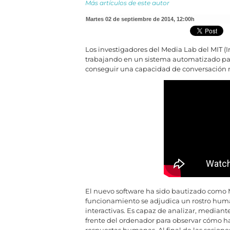
Más artículos de este autor
martes 02 de septiembre de 2014
,
12:00h
Los investigadores del Media Lab del MIT (
I
trabajando en un sistema automatizado para
conseguir una capacidad de conversación m
El nuevo software ha sido bautizado como
funcionamiento se adjudica un rostro huma
interactivas. Es capaz de analizar, mediant
frente del ordenador para observar cómo ha