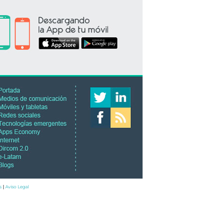
s
Aviso Legal
|