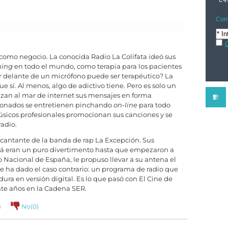
Comp
C
como negocio. La conocida Radio La Colifata ideó sus
ming
en todo el mundo, como terapia para los pacientes
r delante de un micrófono puede ser terapéutico? La
 sí. Al menos, algo de adictivo tiene. Pero es solo un
nzan al mar de internet sus mensajes en forma
icionados se entretienen pinchando
on-line
para todo
músicos profesionales promocionan sus canciones y se
adio.
, cantante de la banda de rap La Excepción. Sus
ká eran un puro divertimento hasta que empezaron a
o Nacional de España, le propuso llevar a su antena el
 ha dado el caso contrario: un programa de radio que
dura en versión digital. Es lo que pasó con El Cine de
te años en la Cadena SER.
)
No(
0
)