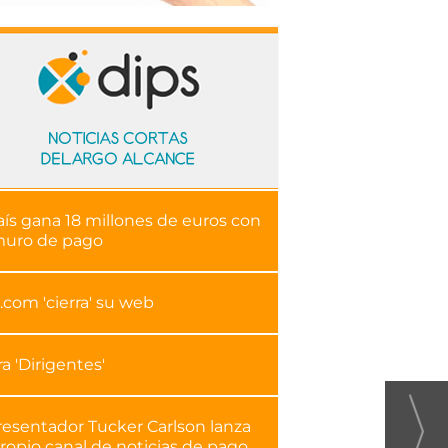
aís gana 18 millones de euros con
muro de pago
.com 'cierra' su web
ra 'Dirigentes'
resentador Tucker Carlson lanza
ropio canal de noticias de pago