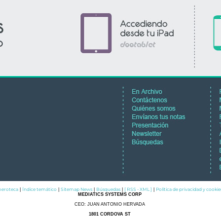
eroteca
Índice temático
Sitemap News
Búsquedas
[ RSS - XML ]
Política de privacidad y cookie
|
|
|
|
|
MEDIATICS SYSTEMS CORP
CEO: JUAN ANTONIO HERVADA
1801 CORDOVA ST