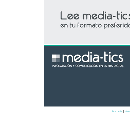
Portada
Hem
|