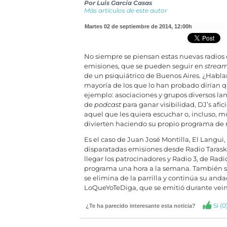
Por
Luis García Casas
Más artículos de este autor
martes 02 de septiembre de 2014
,
12:00h
No siempre se piensan estas nuevas radios 
emisiones, que se pueden seguir en
strea
de un psiquiátrico de Buenos Aires. ¿Habla
mayoría de los que lo han probado dirían que
ejemplo: asociaciones y grupos diversos la
de
podcast
para ganar visibilidad, DJ’s af
aquel que les quiera escuchar o, incluso, 
divierten haciendo su propio programa de r
Es el caso de Juan José Montilla, El Langui
disparatadas emisiones desde Radio Taras
llegar los patrocinadores y Radio 3, de Radi
programa una hora a la semana. También se
se elimina de la parrilla y continúa su anda
LoQueYoTeDiga, que se emitió durante vein
Si (
0
¿Te ha parecido interesante esta noticia?