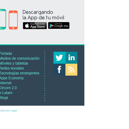
s
Aviso Legal
|