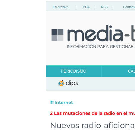
En archivo
|
PDA
|
RSS
|
Contáct
PERIODISMO
CA
Internet
2 Las mutaciones de la radio en el m
Nuevos radio-aficion