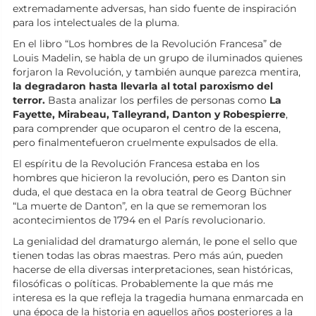
extremadamente adversas, han sido fuente de inspiración
para los intelectuales de la pluma.
En el libro “Los hombres de la Revolución Francesa” de
Louis Madelin, se habla de un grupo de iluminados quienes
forjaron la Revolución, y también aunque parezca mentira,
la degradaron hasta llevarla al total paroxismo del
terror.
Basta analizar los perfiles de personas como
La
Fayette, Mirabeau, Talleyrand, Danton y Robespierre
,
para comprender que ocuparon el centro de la escena,
pero finalmentefueron cruelmente expulsados de ella.
El espíritu de la Revolución Francesa estaba en los
hombres que hicieron la revolución, pero es Danton sin
duda, el que destaca en la obra teatral de Georg Büchner
“La muerte de Danton”
,
en la que se rememoran los
acontecimientos de 1794 en el París revolucionario.
La genialidad del dramaturgo alemán, le pone el sello que
tienen todas las obras maestras. Pero más aún, pueden
hacerse de ella diversas interpretaciones, sean históricas,
filosóficas o políticas. Probablemente la que más me
interesa es la que refleja la tragedia humana enmarcada en
una época de la historia en aquellos años posteriores a la