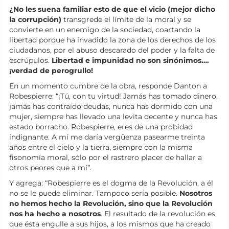
¿No les suena familiar esto de que el vicio (mejor dicho
la corrupción)
transgrede el límite de la moral y se
convierte en un enemigo de la sociedad, coartando la
libertad porque ha invadido la zona de los derechos de los
ciudadanos, por el abuso descarado del poder y la falta de
escrúpulos.
Libertad e impunidad no son sinónimos….
¡verdad de perogrullo!
En un momento cumbre de la obra, responde Danton a
Robespierre: “¡Tú, con tu virtud! Jamás has tomado dinero,
jamás has contraído deudas, nunca has dormido con una
mujer, siempre has llevado una levita decente y nunca has
estado borracho. Robespierre, eres de una probidad
indignante. A mí me daría vergüenza pasearme treinta
años entre el cielo y la tierra, siempre con la misma
fisonomía moral, sólo por el rastrero placer de hallar a
otros peores que a mí”.
Y agrega: “Robespierre es el dogma de la Revolución, a él
no se le puede eliminar. Tampoco sería posible.
Nosotros
no hemos hecho la Revolución, sino que la Revolución
nos ha hecho a nosotros
. El resultado de la revolución es
que ésta engulle a sus hijos, a los mismos que ha creado