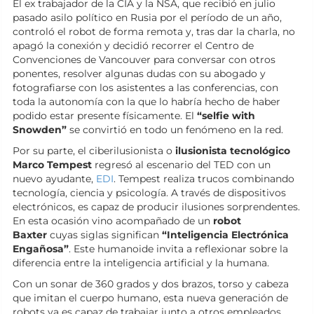
El ex trabajador de la CIA y la NSA, que recibió en julio
pasado asilo político en Rusia por el período de un año,
controló el robot de forma remota y, tras dar la charla, no
apagó la conexión y decidió recorrer el Centro de
Convenciones de Vancouver para conversar con otros
ponentes, resolver algunas dudas con su abogado y
fotografiarse con los asistentes a las conferencias, con
toda la autonomía con la que lo habría hecho de haber
podido estar presente físicamente. El
“selfie with
Snowden”
se convirtió en todo un fenómeno en la red.
Por su parte, el ciberilusionista o
ilusionista tecnológico
Marco Tempest
regresó al escenario del TED con un
nuevo ayudante,
EDI
. Tempest realiza trucos combinando
tecnología, ciencia y psicología. A través de dispositivos
electrónicos, es capaz de producir ilusiones sorprendentes.
En esta ocasión vino acompañado de un
robot
Baxter
cuyas siglas significan
“Inteligencia Electrónica
Engañosa”
. Este humanoide invita a reflexionar sobre la
diferencia entre la inteligencia artificial y la humana.
Con un sonar de 360 grados y dos brazos, torso y cabeza
que imitan el cuerpo humano, esta nueva generación de
robots ya es capaz de trabajar junto a otros empleados