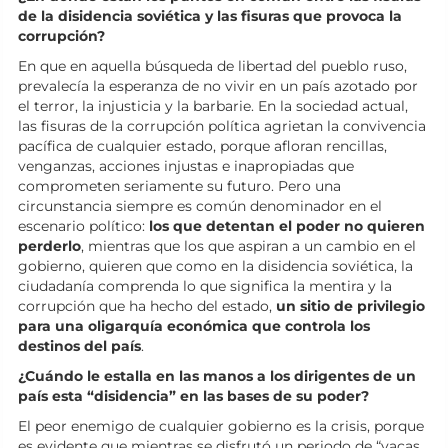
de la disidencia soviética y las fisuras que provoca la
corrupción?
En que en aquella búsqueda de libertad del pueblo ruso,
prevalecía la esperanza de no vivir en un país azotado por
el terror, la injusticia y la barbarie. En la sociedad actual,
las fisuras de la corrupción política agrietan la convivencia
pacífica de cualquier estado, porque afloran rencillas,
venganzas, acciones injustas e inapropiadas que
comprometen seriamente su futuro. Pero una
circunstancia siempre es común denominador en el
escenario político:
los que detentan el poder no quieren
perderlo
, mientras que los que aspiran a un cambio en el
gobierno, quieren que como en la disidencia soviética, la
ciudadanía comprenda lo que significa la mentira y la
corrupción que ha hecho del estado,
un sitio de privilegio
para una oligarquía económica que controla los
destinos del país
.
¿Cuándo le estalla en las manos a los dirigentes de un
país esta “disidencia” en las bases de su poder?
El peor enemigo de cualquier gobierno es la crisis, porque
es evidente que mientras se disfrutó un periodo de “vacas