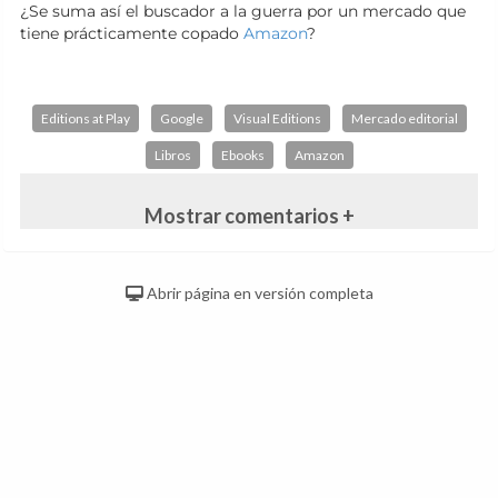
¿Se suma así el buscador a la guerra por un mercado que
tiene prácticamente copado
Amazon
?
Editions at Play
Google
Visual Editions
Mercado editorial
Libros
Ebooks
Amazon
Mostrar comentarios +
Abrir página en versión completa