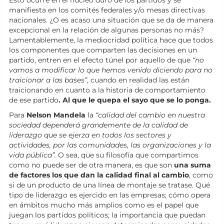
Esto ocurre en el núcleo duro de los partidos y se
manifiesta en los comités federales y/o mesas directivas
nacionales. ¿O es acaso una situación que se da de manera
excepcional en la relación de algunas personas no más?
Lamentablemente, la mediocridad política hace que todos
los componentes que comparten las decisiones en un
partido, entren en el efecto túnel por aquello de que
“no
vamos a modificar lo que hemos venido diciendo para no
traicionar a las bases”
, cuando en realidad las están
traicionando en cuanto a la historia de comportamiento
de ese partido
. Al que le quepa el sayo que se lo ponga.
Para
Nelson Mandela
la
“calidad del cambio en nuestra
sociedad dependerá grandemente de la calidad de
liderazgo que se ejerza en todos los sectores y
actividades, por las comunidades, las organizaciones y la
vida pública”.
O sea, que su filosofía que compartimos
como no puede ser de otra manera, es que son
una suma
de factores los que dan la calidad final al cambio
, como
si de un producto de una línea de montaje se tratase. Qué
tipo de liderazgo es ejercido en las empresas; cómo opera
en ámbitos mucho más amplios como es el papel que
juegan los partidos políticos; la importancia que puedan