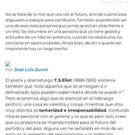
No se trata de lo mal que vea Ud. el futuro, sino de cuánto está
dispuesto a trabajar para cambiarlo. También es preferible ser
una de esas raras personas que jamás se echan atrás frente a
un reto. Se vislumbra en una persona que ya tiene gestos y
actitudes de un líder en potencia, cuando los obstáculos los
convierte en oportunidades. Ahora bien, de ahí a querer ser
importante hay un largo trecho.
Por
José Luis Zunni
El poeta y dramaturgo
T.S.Eliot
(1888-1965) sostenía
también que
“sólo aquellos que se arriesgan a ir
demasiado lejos pueden saber hasta dónde se puede ir”.
Pero aclaremos algo que es esencial en el liderazgo
político: una cosa es valentía y coraje, mientras que otra
muy distinta es
temeridad e irresponsabilidad
. Confundir
interés personal con el general y lo que es peor aún, creer
que su presencia es imprescindible para el futuro del
partido y del país. Alguna vez he señalado en más de un
artículo al respecto del personalismo y la ambición