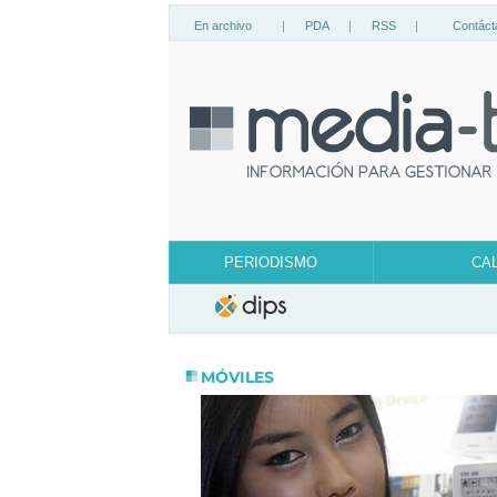
En archivo
|
PDA
|
RSS
|
Contáct
PERIODISMO
CA
MÓVILES