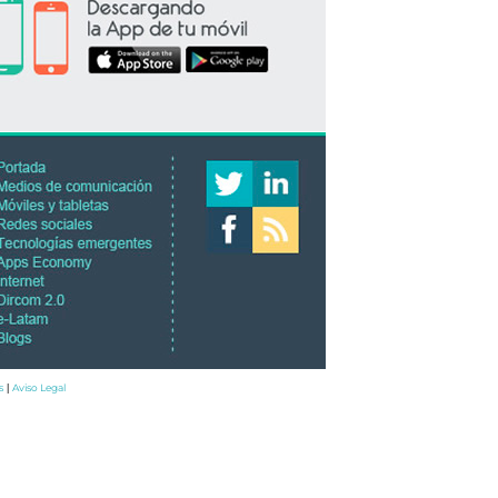
s
Aviso Legal
|