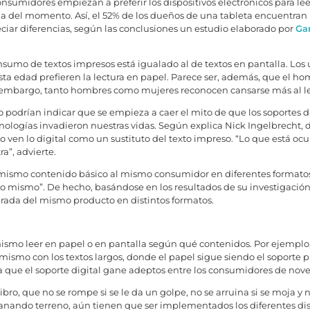
sumidores empiezan a preferir los dispositivos electrónicos para lee
la del momento. Así, el 52% de los dueños de una tableta encuentran 
ciar diferencias, según las conclusiones un estudio elaborado por
Ga
nsumo de textos impresos está igualado al de textos en pantalla. Los
ta edad prefieren la lectura en papel. Parece ser, además, que el homb
in embargo, tanto hombres como mujeres reconocen cansarse más al lee
o podrían indicar que se empieza a caer el mito de que los soportes d
ologías invadieron nuestras vidas. Según explica Nick Ingelbrecht, d
o ven lo digital como un sustituto del texto impreso. “Lo que está o
a”, advierte.
 mismo contenido básico al mismo consumidor en diferentes formatos c
o mismo”. De hecho, basándose en los resultados de su investigación, 
arada del mismo producto en distintos formatos.
ismo leer en papel o en pantalla según qué contenidos. Por ejempl
mismo con los textos largos, donde el papel sigue siendo el soporte 
a que el soporte digital gane adeptos entre los consumidores de nove
bro, que no se rompe si se le da un golpe, no se arruina si se moja y n
 ganando terreno, aún tienen que ser implementados los diferentes di