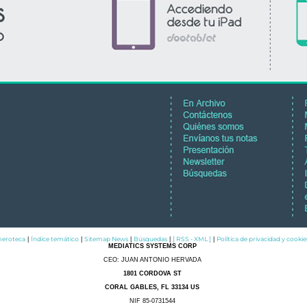
eroteca
Índice temático
Sitemap News
Búsquedas
[ RSS - XML ]
Política de privacidad y cookie
|
|
|
|
|
MEDIATICS SYSTEMS CORP
CEO: JUAN ANTONIO HERVADA
1801 CORDOVA ST
CORAL GABLES, FL 33134 US
NIF 85-0731544