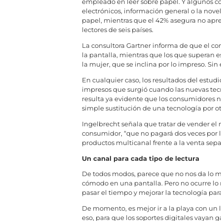
empleado en leer sobre papel. Y algunos con
electrónicos, información general o la nove
papel, mientras que el 42% asegura no apre
lectores de seis países.
La consultora Gartner informa de que el co
la pantalla, mientras que los que superan es
la mujer, que se inclina por lo impreso. S
En cualquier caso, los resultados del estudi
impresos que surgió cuando las nuevas tecn
resulta ya evidente que los consumidores n
simple sustitución de una tecnología por otr
Ingelbrecht señala que tratar de vender el
consumidor, “que no pagará dos veces por l
productos multicanal frente a la venta sep
Un canal para cada tipo de lectura
De todos modos, parece que no nos da lo m
cómodo en una pantalla. Pero no ocurre lo 
pasar el tiempo y mejorar la tecnología par
De momento, es mejor ir a la playa con un li
eso, para que los soportes digitales vayan