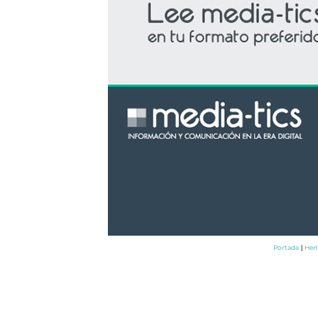
Portada
Hem
|