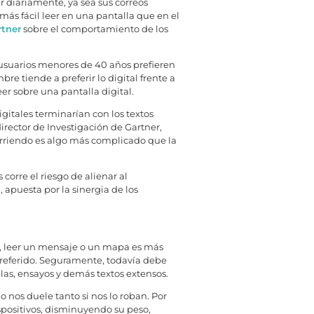
r diariamente, ya sea sus correos
más fácil leer en una pantalla que en el
rtner
sobre el comportamiento de los
 usuarios menores de 40 años prefieren
re tiende a preferir lo digital frente a
r sobre una pantalla digital.
igitales terminarían con los textos
irector de Investigación de Gartner,
curriendo es algo más complicado que la
orre el riesgo de alienar al
apuesta por la sinergia de los
o, leer un mensaje o un mapa es más
preferido. Seguramente, todavía debe
las, ensayos y demás textos extensos.
o nos duele tanto si nos lo roban. Por
spositivos, disminuyendo su peso,