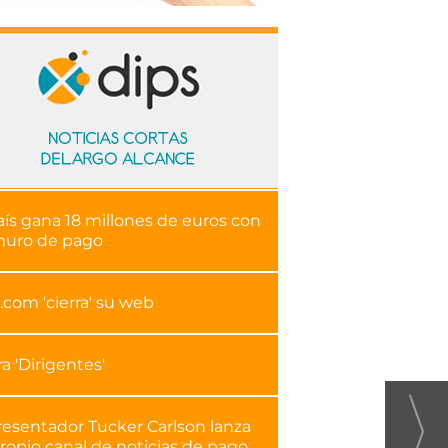
aís gana 18 millones de euros con
muro de pago
.com 'cierra' su web
ra 'Dirigentes'
resentador Tucker Carlson lanza
ropio canal de noticias de pago