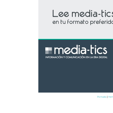
Portada
Hem
|