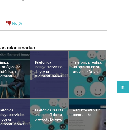
)
No(
0
)
ias relacionadas
ianza
Telefónica
Telefónica realiza
tratégica de
incluye servicios
un spin-off de su
lefónica y
de voz en
proyecto Drivies
crosoft
Microsoft Teams
lefónica
Telefónica realiza
Registro web sin
cluye servicios
un spin-off de su
contraseña
 voz en
proyecto Drivies
icrosoft Teams