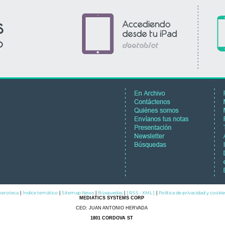
eroteca
Índice temático
Sitemap News
Búsquedas
[ RSS - XML ]
Política de privacidad y cookie
|
|
|
|
|
MEDIATICS SYSTEMS CORP
CEO: JUAN ANTONIO HERVADA
1801 CORDOVA ST