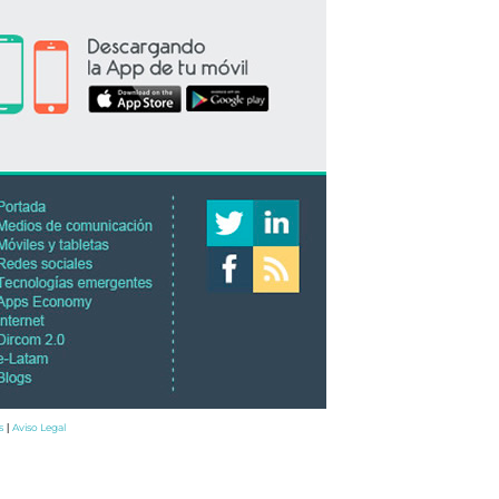
s
Aviso Legal
|