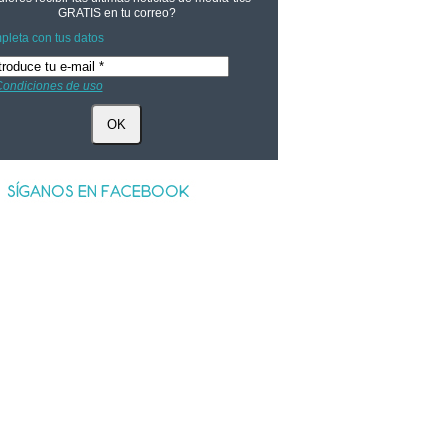
GRATIS
en tu correo?
leta con tus datos
ondiciones de uso