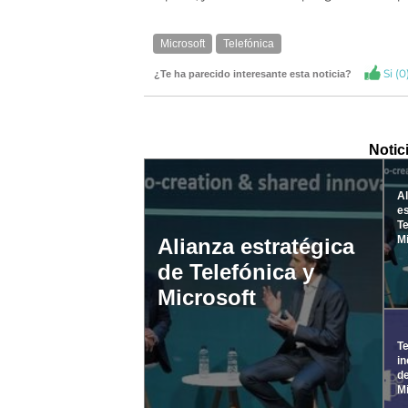
Microsoft
Telefónica
Si (
0
¿Te ha parecido interesante esta noticia?
Notic
Al
es
Te
Mi
Alianza estratégica
de Telefónica y
Microsoft
Te
in
de
M