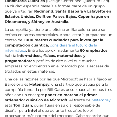
Laboratorio Cuántico
(Design Center and Quantum Lab).
La ciudad española pasaría a formar parte de un grupo
que ya integran
Redmond, Santa Bárbara y Lafayette en
Estados Unidos, Delft en Países Bajos, Copenhague en
Dinamarca, y Sídney en Australia.
La compañía ya tiene una oficina en Barcelona, pero se
enfoca en tareas comerciales. Ahora, estaría preparando un
centro de
1.000 metros cuadrados para investigar la
computación cuántica
,
considerara el futuro de la
informática
. Entre los aproximadamente
60 empleados
habría
informáticos, físicos, matemáticos y
programadores
, perfiles de alto nivel que muchas
empresas no encuentran en el mercado por la escasez de
titulados en estas materias.
Una de las razones por las que Microsoft se habría fijado en
Barcelona es
Metempsy
, una start-up que trabaja para la
compañía fundada por Bill Gates desde hace al menos tres
años con un encargo:
poner en marcha el primer
ordenador cuántico de Microsoft
. Al frente de
Metempsy
está
Toni Juan
, quien fuera en su día responsable de
diseñar para
Intel
el que durante tres años fue el
procesador más potente del mercado. Cabe recordar que