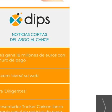
aís gana 18 millones de euros con
muro de pago
.com 'cierra' su web
ra 'Dirigentes'
resentador Tucker Carlson lanza
ropio canal de noticias de pago