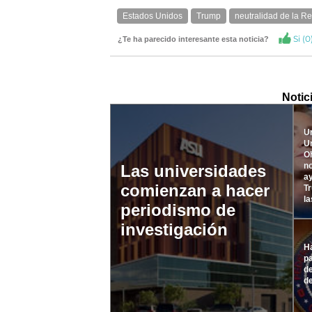
Estados Unidos
Trump
neutralidad de la R
Si (
0
¿Te ha parecido interesante esta noticia?
Notic
Un
Un
Oh
no
Las universidades
a
comienzan a hacer
T
la
periodismo de
investigación
Ha
pa
de
de