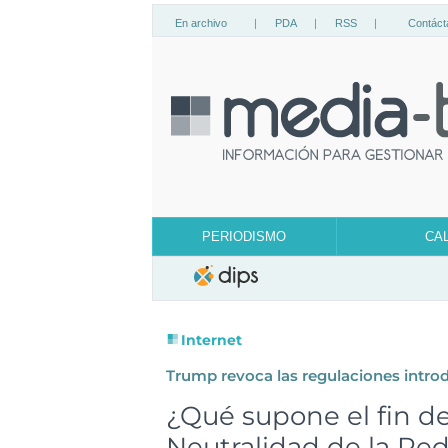
En archivo
|
PDA
|
RSS
|
Contáct
PERIODISMO
CA
Internet
Trump revoca las regulaciones intr
¿Qué supone el fin de
Neutralidad de la Re