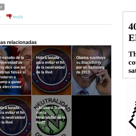
ed
)
No(
0
)
ias relacionadas
 estudio de la
Habrá batalla
Obama sustituye
iversidad de
para evitar el fin
su BlackBerry
io dice que las
de la neutralidad
por un Samsung
ticias falsas sí
de la Red
de 2013
yudaron a
rump a ganar
s elecciones
brá batalla
¿Acabará Trump
ra evitar el fin
con la
 la neutralidad
Neutralidad de la
 la Red
Red?