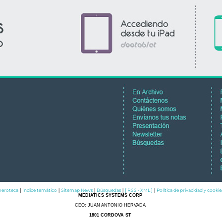
eroteca
Índice temático
Sitemap News
Búsquedas
[ RSS - XML ]
Política de privacidad y cookie
|
|
|
|
|
MEDIATICS SYSTEMS CORP
CEO: JUAN ANTONIO HERVADA
1801 CORDOVA ST