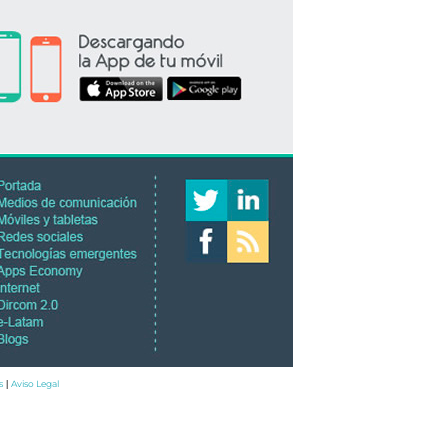
s
Aviso Legal
|