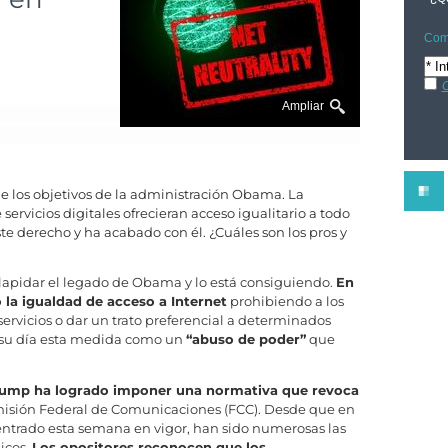
Comp
C
Ampliar
de los objetivos de la administración Obama. La
servicios digitales ofrecieran acceso igualitario a todo
e derecho y ha acabado con él. ¿Cuáles son los pros y
lapidar el legado de Obama y lo está consiguiendo.
En
 la igualdad de acceso a Internet
prohibiendo a los
servicios o dar un trato preferencial a determinados
n su día esta medida como un
“abuso de poder”
que
ump ha logrado imponer una normativa que revoca
misión Federal de Comunicaciones (FCC). Desde que en
entrado esta semana en vigor, han sido numerosas las
icos.
Los opositores reconocen que los