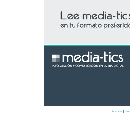
Portada
Hem
|