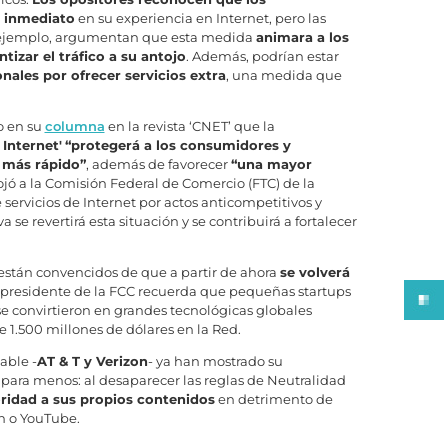
 inmediato
en su experiencia en Internet, pero las
or ejemplo, argumentan que esta medida
animara a los
tizar el tráfico a su antojo
. Además, podrían estar
onales por ofrecer servicios extra
, una medida que
o en su
columna
en la revista ‘CNET’ que la
 Internet'
“protegerá a los consumidores y
 más rápido”
, además de favorecer
“una mayor
ojó a la Comisión Federal de Comercio (FTC) de la
 servicios de Internet por actos anticompetitivos y
se revertirá esta situación y se contribuirá a fortalecer
 están convencidos de que a partir de ahora
se volverá
l presidente de la FCC recuerda que pequeñas startups
e convirtieron en grandes tecnológicas globales
e 1.500 millones de dólares en la Red.
able -
AT & T y Verizon
- ya han mostrado su
s para menos: al desaparecer las reglas de Neutralidad
oridad a sus propios contenidos
en detrimento de
n o YouTube.