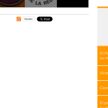
El P
su 
Vice
Cier
El p
su p