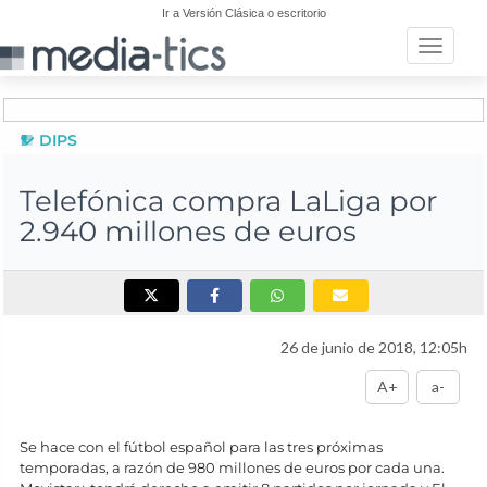
Ir a Versión Clásica o escritorio
Toggle n
DIPS
Telefónica compra LaLiga por
2.940 millones de euros
26 de junio de 2018, 12:05h
A+
a-
Se hace con el fútbol español para las tres próximas
temporadas, a razón de 980 millones de euros por cada una.