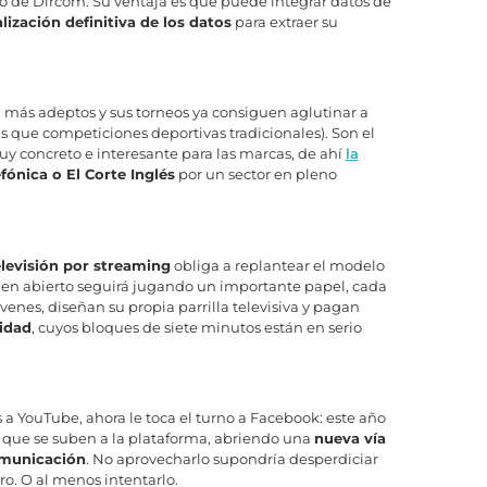
io de Dircom. Su ventaja es que puede integrar datos de
lización definitiva de los datos
para extraer su
 más adeptos y sus torneos ya consiguen aglutinar a
 que competiciones deportivas tradicionales). Son el
uy concreto e interesante para las marcas, de ahí
la
efónica o El Corte Inglés
por un sector en pleno
elevisión por streaming
obliga a replantear el modelo
ón en abierto seguirá jugando un importante papel, cada
enes, diseñan su propia parrilla televisiva y pagan
cidad
, cuyos bloques de siete minutos están en serio
 a YouTube, ahora le toca el turno a Facebook: este año
que se suben a la plataforma, abriendo una
nueva vía
omunicación
. No aprovecharlo supondría desperdiciar
ro. O al menos intentarlo.