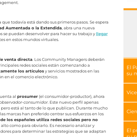
gagement.
 que todavía está dando sus primeros pasos. Se espera
ad Aumentada o la Extendida
, abra una nueva
s se puedan desenvolver para hacer su trabajo y
llegar
es en estos mundos virtuales.
de venta directa
. Los Community Managers deberán
rincipales redes sociales están comenzando a
El P
amente los artículos
y servicios mostrados en las
su 
n en el comercio electrónico.
Vice
uenta al
prosumer
(el consumidor-productor), ahora
 observador-consumidor
. Este nuevo perfil apenas
, pero está al tanto de lo que publican. Durante mucho
Cier
as marcas han preferido centrar sus esfuerzos en los
 de los españoles utiliza redes sociales pero no
alto como para obviarlo. Es necesario analizar y
El p
dores para determinar las estrategias que se adaptan
su p