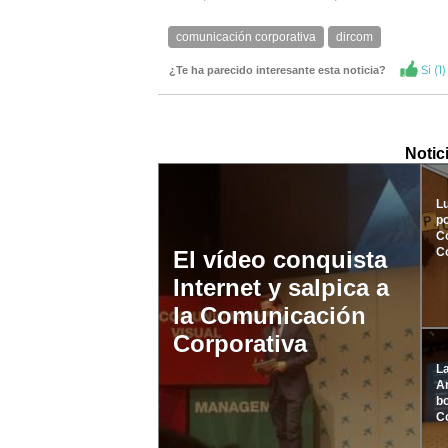
comunicación corporativa
dircom
Si (
1
)
¿Te ha parecido interesante esta noticia?
Notic
Lu
p
C
C
El vídeo conquista
Internet y salpica a
la Comunicación
Corporativa
La
Ar
bo
C