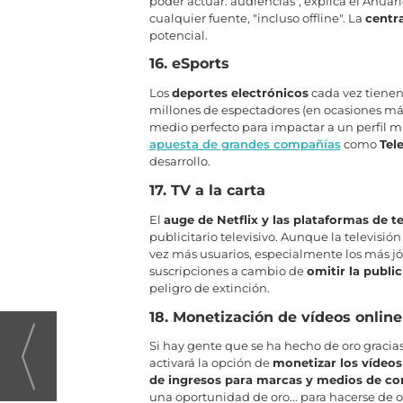
poder actuar: audiencias", explica el Anuar
cualquier fuente, "incluso offline". La
centra
potencial.
16. eSports
Los
deportes electrónicos
cada vez tienen
millones de espectadores (en ocasiones más
medio perfecto para impactar a un perfil m
apuesta de grandes compañías
como
Tel
desarrollo.
17. TV a la carta
El
auge de Netflix y las plataformas de t
publicitario televisivo. Aunque la televisi
vez más usuarios, especialmente los más jóv
suscripciones a cambio de
omitir la publi
peligro de extinción.
18. Monetización de vídeos online
Si hay gente que se ha hecho de oro gracias
activará la opción de
monetizar los vídeos
de ingresos para marcas y medios de c
una oportunidad de oro... para hacerse de o