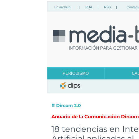
En archivo
|
PDA
|
RSS
|
Contáct
PERIODISMO
CA
Dircom 2.0
Anuario de la Comunicación Dircom 
18 tendencias en Inte
Artificial aplicadas al