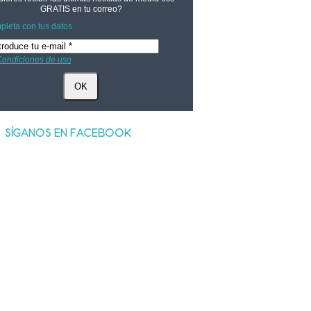
GRATIS
en tu correo?
leta con tus datos
ondiciones de uso