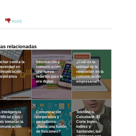
No(
0
)
ias relacionadas
char contra la
Información y
¿Cuál es la
osverdad en
comunicación:
utilidad de la
omunicación
una nueva
newsletter en la
orporativa
relación para la
comunicación
era digital
empresarial?
 Inteligencia
Comunicación
Telefónica,
tificial y los
corporativa y
Caixabank, El
ts tomarán la
periodismo:
Corte Inglés,
omunicación
¿hacia una fusión
Inditex y
de funciones?
Santander, las