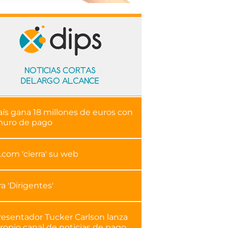
aís gana 18 millones de euros con
muro de pago
.com 'cierra' su web
ra 'Dirigentes'
resentador Tucker Carlson lanza
ropio canal de noticias de pago