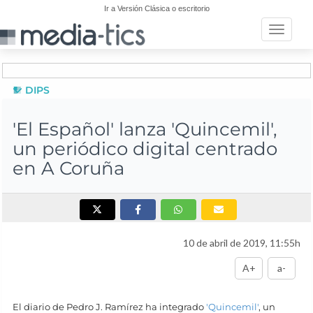
Ir a Versión Clásica o escritorio
Toggle n
DIPS
'El Español' lanza 'Quincemil',
un periódico digital centrado
en A Coruña
10 de abril de 2019, 11:55h
A+
a-
El diario de Pedro J. Ramírez ha integrado
'Quincemil'
, un