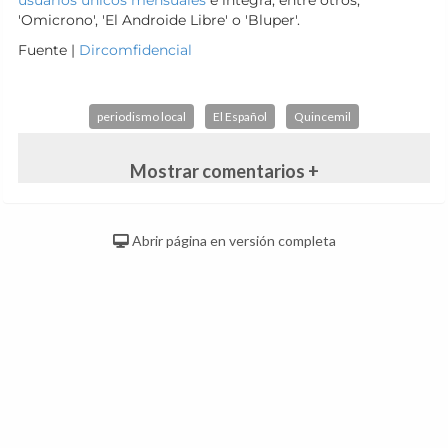
usuarios únicos mensuales
e integra, entre otros,
'Omicrono', 'El Androide Libre' o 'Bluper'.
Fuente |
Dircomfidencial
periodismo local
El Español
Quincemil
Mostrar comentarios +
Abrir página en versión completa