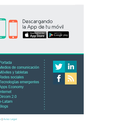
s
Aviso Legal
|