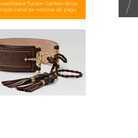
resentador Tucker Carlson lanza
ropio canal de noticias de pago