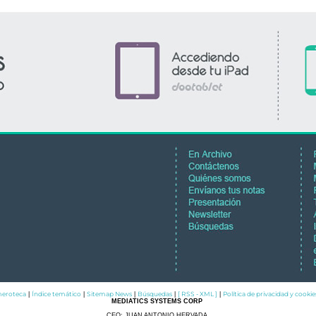
eroteca
Índice temático
Sitemap News
Búsquedas
[ RSS - XML ]
Política de privacidad y cookie
|
|
|
|
|
MEDIATICS SYSTEMS CORP
CEO: JUAN ANTONIO HERVADA