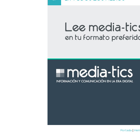
Portada
Hem
|