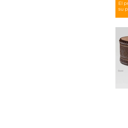
El p
su p