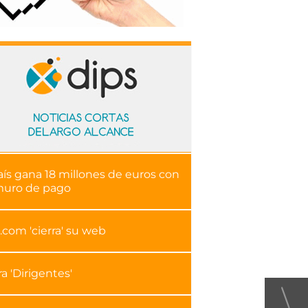
aís gana 18 millones de euros con
muro de pago
.com 'cierra' su web
ra 'Dirigentes'