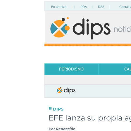
En archivo
|
PDA
|
RSS
|
Contáct
PERIODISMO
CA
DIPS
EFE lanza su propia 
Por
Redacción