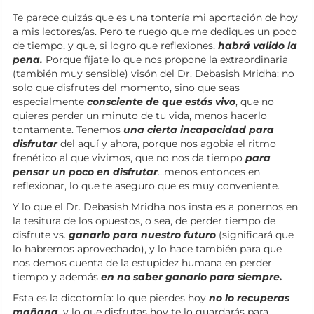
Te parece quizás que es una tontería mi aportación de hoy
a mis lectores/as. Pero te ruego que me dediques un poco
de tiempo, y que, si logro que reflexiones,
habrá valido la
pena.
Porque fíjate lo que nos propone la extraordinaria
(también muy sensible) visón del Dr. Debasish Mridha: no
solo que disfrutes del momento, sino que seas
especialmente
consciente de que estás vivo
, que no
quieres perder un minuto de tu vida, menos hacerlo
tontamente. Tenemos
una cierta incapacidad para
disfrutar
del aquí y ahora, porque nos agobia el ritmo
frenético al que vivimos, que no nos da tiempo
para
pensar un poco en disfrutar
…menos entonces en
reflexionar, lo que te aseguro que es muy conveniente.
Y lo que el Dr. Debasish Mridha nos insta es a ponernos en
la tesitura de los opuestos, o sea, de perder tiempo de
disfrute vs.
ganarlo para nuestro futuro
(significará que
lo habremos aprovechado), y lo hace también para que
nos demos cuenta de la estupidez humana en perder
tiempo y además
en no saber ganarlo para siempre.
Esta es la dicotomía: lo que pierdes hoy
no lo recuperas
mañana
, y lo que disfrutas hoy te lo guardarás para