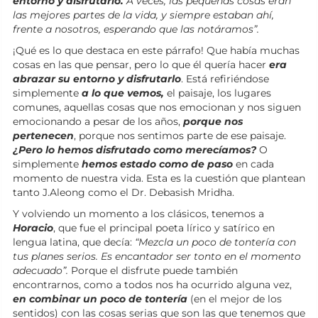
entorno y disfrutarlo.
A veces, las pequeñas cosas eran
las mejores partes de la vida, y siempre estaban ahí,
frente a nosotros, esperando que las notáramos”.
¡Qué es lo que destaca en este párrafo! Que había muchas
cosas en las que pensar, pero lo que él quería hacer
era
abrazar su entorno y disfrutarlo
. Está refiriéndose
simplemente
a lo que vemos,
el paisaje, los lugares
comunes, aquellas cosas que nos emocionan y nos siguen
emocionando a pesar de los años,
porque nos
pertenecen
, porque nos sentimos parte de ese paisaje.
¿Pero lo hemos disfrutado como merecíamos?
O
simplemente
hemos estado como de paso
en cada
momento de nuestra vida. Esta es la cuestión que plantean
tanto J.Aleong como el Dr. Debasish Mridha.
Y volviendo un momento a los clásicos, tenemos a
Horacio
, que fue el principal poeta lírico y satírico en
lengua latina, que decía:
“Mezcla un poco de tontería con
tus planes serios. Es encantador ser tonto en el momento
adecuado”.
Porque el disfrute puede también
encontrarnos, como a todos nos ha ocurrido alguna vez,
en combinar un poco de tontería
(en el mejor de los
sentidos) con las cosas serias que son las que tenemos que