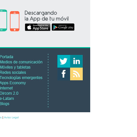
es
Aviso Legal
|