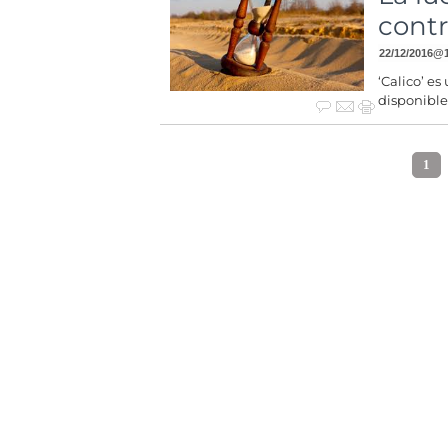
contr
22/12/2016
@
‘Calico’ es
disponible
1