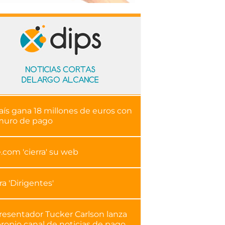
aís gana 18 millones de euros con
muro de pago
.com 'cierra' su web
ra 'Dirigentes'
presentador Tucker Carlson lanza
ropio canal de noticias de pago