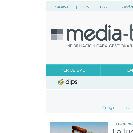
En archivo
|
PDA
|
RSS
|
Contác
PERIODISMO
CA
Google
sal
La cara más
La lu