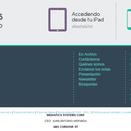
eroteca
Índice temático
Sitemap News
Búsquedas
[ RSS - XML ]
Política de privacidad y cooki
|
|
|
|
|
MEDIATICS SYSTEMS CORP
CEO: JUAN ANTONIO HERVADA
1801 CORDOVA ST