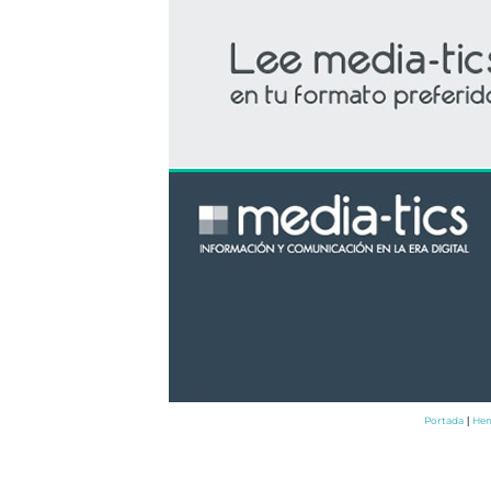
Portada
Hem
|