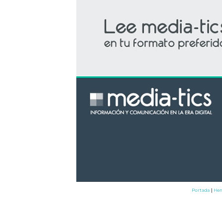
Portada
Hem
|