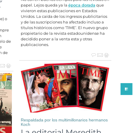
papel. Lejos queda ya la
época dorada
que
?
vivieron estas publicaciones en Estados
Unidos. La caída de los ingresos publicitarios
e) o
y de las suscripciones ha afectado incluso a
títulos históricos como ‘TIME’. El nuevo grupo
empre
propietario de la revista estadounidense ha
n
decidido poner a la venta esta y otras
elo de
publicaciones.
e
n de
Respaldada por los multimillonarios hermanos
Koch
La editorial Meredith