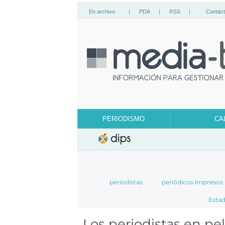
En archivo
|
PDA
|
RSS
|
Contác
PERIODISMO
CA
periodistas
periódicos impresos
Esta
Los periodistas en pel