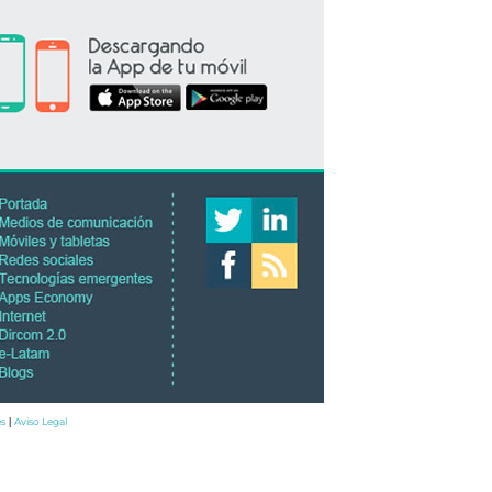
es
Aviso Legal
|