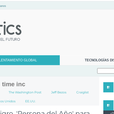
tanos
LENTAMIENTO GLOBAL
TECNOLOGÍAS DI
time inc
The Washington Post
Jeff Bezos
Craiglist
dos Unidos
EE.UU.
igro, 'Persona del Año' para
¿Qu