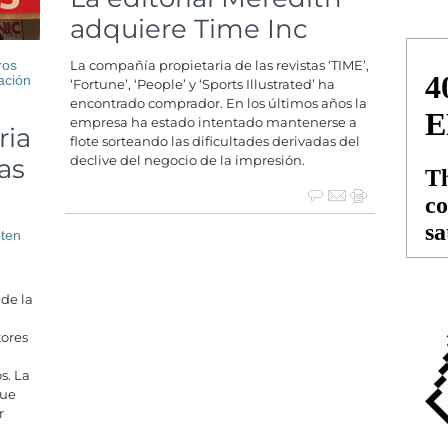
adquiere Time Inc
ros
La compañía propietaria de las revistas ‘TIME’,
ación
‘Fortune’, ‘People’ y ‘Sports Illustrated’ ha
encontrado comprador. En los últimos años la
empresa ha estado intentado mantenerse a
ria
flote sorteando las dificultades derivadas del
as
declive del negocio de la impresión.
eten
de la
tores
s. La
que
r