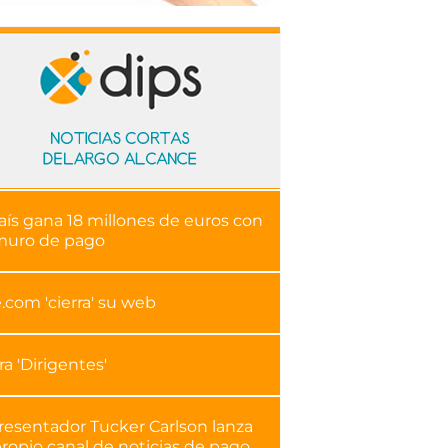
aís gana 18 millones de euros con
muro de pago
.com 'cierra' su web
ra 'Dirigentes'
presentador Tucker Carlson lanza
ropio canal de noticias de pago