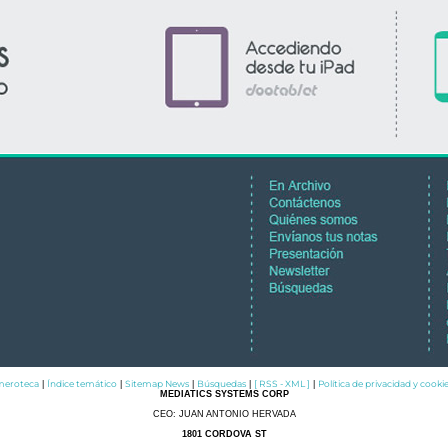
eroteca
Índice temático
Sitemap News
Búsquedas
[ RSS - XML ]
Política de privacidad y cooki
|
|
|
|
|
MEDIATICS SYSTEMS CORP
CEO: JUAN ANTONIO HERVADA
1801 CORDOVA ST