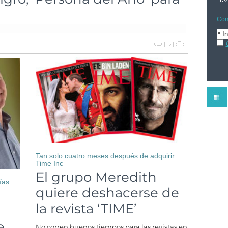
Com
Tan solo cuatro meses después de adquirir
Time Inc
El grupo Meredith
ías
quiere deshacerse de
la revista ‘TIME’
e
No corren buenos tiempos para las revistas en