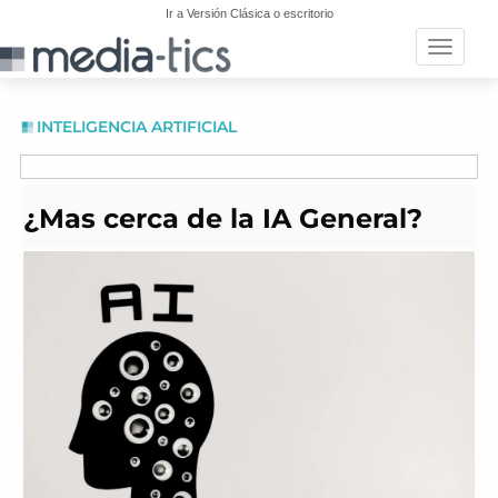
Ir a Versión Clásica o escritorio
Toggle n
INTELIGENCIA ARTIFICIAL
¿Mas cerca de la IA General?