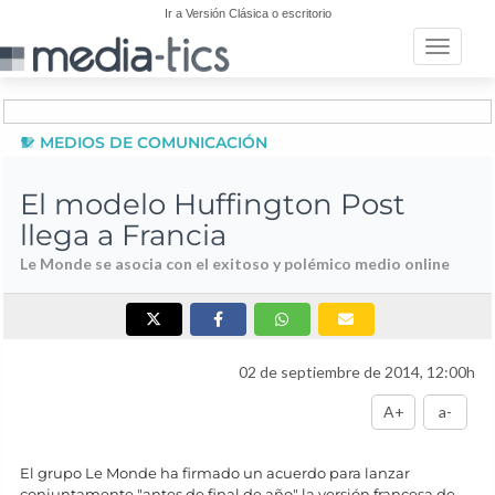
Ir a Versión Clásica o escritorio
Toggle n
MEDIOS DE COMUNICACIÓN
El modelo Huffington Post
llega a Francia
Le Monde se asocia con el exitoso y polémico medio online
02 de septiembre de 2014, 12:00h
A+
a-
El grupo Le Monde ha firmado un acuerdo para lanzar
conjuntamente "antes de final de año" la versión francesa de